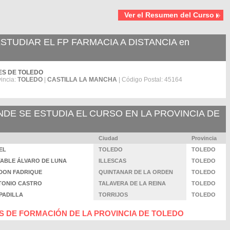
Ver el Resumen del Curso
TUDIAR EL FP FARMACIA A DISTANCIA en
NTES DE TOLEDO
vincia:
TOLEDO
|
CASTILLA LA MANCHA
| Código Postal: 45164
E SE ESTUDIA EL CURSO EN LA PROVINCIA DE
Ciudad
Provincia
IEL
TOLEDO
TOLEDO
ESTABLE ÁLVARO DE LUNA
ILLESCAS
TOLEDO
TE DON FADRIQUE
QUINTANAR DE LA ORDEN
TOLEDO
ANTONIO CASTRO
TALAVERA DE LA REINA
TOLEDO
 PADILLA
TORRIJOS
TOLEDO
 DE FORMACIÓN DE LA PROVINCIA DE TOLEDO