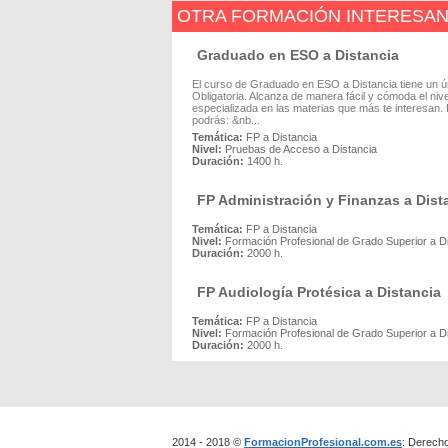
OTRA FORMACIÓN INTERESA
Graduado en ESO a Distancia
El curso de Graduado en ESO a Distancia tiene un
Obligatoria. Alcanza de manera fácil y cómoda el ni
especializada en las materias que más te interesan. P
podrás: &nb...
Temática:
FP a Distancia
Nivel:
Pruebas de Acceso a Distancia
Duración:
1400 h.
FP Administración y Finanzas a Dist
Temática:
FP a Distancia
Nivel:
Formación Profesional de Grado Superior a D
Duración:
2000 h.
FP Audiología Protésica a Distancia
Temática:
FP a Distancia
Nivel:
Formación Profesional de Grado Superior a D
Duración:
2000 h.
2014 - 2018 ©
FormacionProfesional.com.es
: Derech