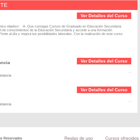
NTE
Ver Detalles del Curso
 único objetivo: A- Que consigas Cursos de Graduado en Educación Secundaria
vel de conocimientos de la Educación Secundaria y accede a una formación
onte al día y mejora tus posibilidades laborales. Con la realización de este curso
Ver Detalles del Curso
ancia
...
istancia
Ver Detalles del Curso
...
istancia
Reglas de uso
Cursos ofrecidos 
os Reservados