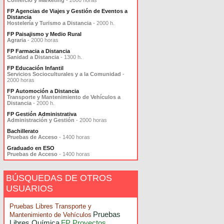
Comercio y Marketing
- 2000 horas
FP Agencias de Viajes y Gestión de Eventos a
Distancia
Hostelería y Turismo a Distancia
- 2000 h.
FP Paisajismo y Medio Rural
Agraria
- 2000 horas
FP Farmacia a Distancia
Sanidad a Distancia
- 1300 h.
FP Educación Infantil
Servicios Socioculturales y a la Comunidad
-
2000 horas
FP Automoción a Distancia
Transporte y Mantenimiento de Vehículos a
Distancia
- 2000 h.
FP Gestión Administrativa
Administración y Gestión
- 2000 horas
Bachillerato
Pruebas de Acceso
- 1400 horas
Graduado en ESO
Pruebas de Acceso
- 1400 horas
BÚSQUEDAS DE OTROS
USUARIOS
Pruebas Libres Transporte y
Pruebas
Mantenimiento de Vehículos
Libres Química
FP Proyectos