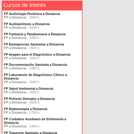
Cursos de Interés
FP Audiología Protésica a Distancia
FP a Distancia
- 2000 h.
FP Audioprótesis a Distancia
FP a Distancia
- 2000 h.
FP Farmacia y Parafarmacia a Distancia
FP a Distancia
- 2000 h.
FP Emergencias Sanitarias a Distancia
FP a Distancia
- 2000 h.
FP Imagen para el Diagnóstico a Distancia
FP a Distancia
- 2000 h.
FP Documentación Sanitaria a Distancia
FP a Distancia
- 1400 h.
FP Laboratorio de Diagnóstico Clínico a
Distancia
FP a Distancia
- 2000 h.
FP Salud Ambiental a Distancia
FP a Distancia
- 2000 h.
FP Prótesis Dentales a Distancia
FP a Distancia
- 2000 h.
FP Radioterapia a Distancia
FP a Distancia
- 1700 h.
FP Cuidados Auxiliares de Enfermería a
Distancia
FP a Distancia
- 1400 h.
FP Trasporte Sanitario a Distancia