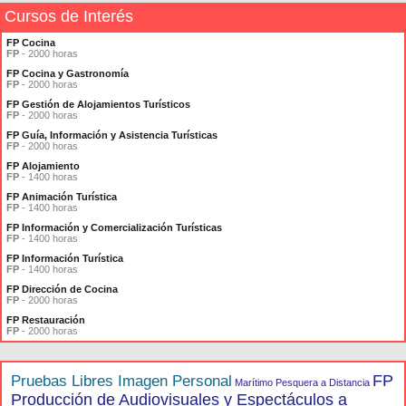
Cursos de Interés
FP Cocina
FP
- 2000 horas
FP Cocina y Gastronomía
FP
- 2000 horas
FP Gestión de Alojamientos Turísticos
FP
- 2000 horas
FP Guía, Información y Asistencia Turísticas
FP
- 2000 horas
FP Alojamiento
FP
- 1400 horas
FP Animación Turística
FP
- 1400 horas
FP Información y Comercialización Turísticas
FP
- 1400 horas
FP Información Turística
FP
- 1400 horas
FP Dirección de Cocina
FP
- 2000 horas
FP Restauración
FP
- 2000 horas
FP
Pruebas Libres Imagen Personal
Marítimo Pesquera a Distancia
Producción de Audiovisuales y Espectáculos a