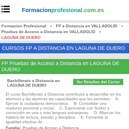
Formacion
profesional
.com.es
Formacion Profesional
»
FP a Distancia en VALLADOLID
»
Pruebas de Acceso a Distancia en VALLADOLID
»
LAGUNA DE DUERO
CURSOS FP A DISTANCIA EN LAGUNA DE DUERO
FP Pruebas de Acceso a Distancia en LAGUNA DE
DUERO
Bachillerato a Distancia en
Ver Detalles del Curso
LAGUNA DE DUERO
El curso Bachillerato a Distancia contribuirá a desarrollar en los
alumnos y las alumnas las capacidades que les permitan: A-
Ejercer la ciudadanía democrática. B- Consolidar una
madurez personal y social. C- Expresarse con fluidez y
corrección en una o más lenguas extranjeras. D- Afianzar los
hábitos de lectura, estudio y disciplina. E- Fomentar la
igualdad efectiva de ...
Familia:
Pruebas de Acceso a Distancia