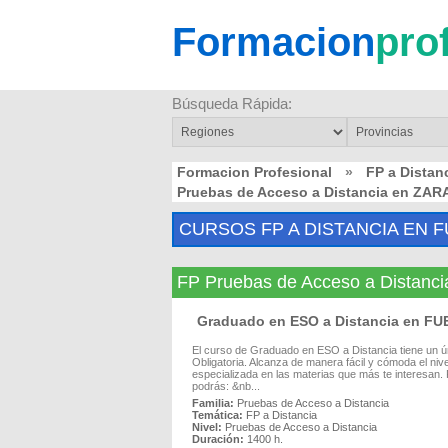
Formacion
pro
Búsqueda Rápida:
Formacion Profesional
»
FP a Dista
Pruebas de Acceso a Distancia en ZA
CURSOS FP A DISTANCIA EN 
FP Pruebas de Acceso a Dista
Graduado en ESO a Distancia en F
El curso de Graduado en ESO a Distancia tiene un
Obligatoria. Alcanza de manera fácil y cómoda el ni
especializada en las materias que más te interesan. P
podrás: &nb...
Familia:
Pruebas de Acceso a Distancia
Temática:
FP a Distancia
Nivel:
Pruebas de Acceso a Distancia
Duración:
1400 h.