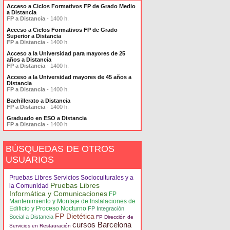
Acceso a Ciclos Formativos FP de Grado Medio
a Distancia
FP a Distancia
- 1400 h.
Acceso a Ciclos Formativos FP de Grado
Superior a Distancia
FP a Distancia
- 1400 h.
Acceso a la Universidad para mayores de 25
años a Distancia
FP a Distancia
- 1400 h.
Acceso a la Universidad mayores de 45 años a
Distancia
FP a Distancia
- 1400 h.
Bachillerato a Distancia
FP a Distancia
- 1400 h.
Graduado en ESO a Distancia
FP a Distancia
- 1400 h.
BÚSQUEDAS DE OTROS
USUARIOS
Pruebas Libres Servicios Socioculturales y a
Pruebas Libres
la Comunidad
Informática y Comunicaciones
FP
Mantenimiento y Montaje de Instalaciones de
Edificio y Proceso Nocturno
FP Integración
FP Dietética
Social a Distancia
FP Dirección de
cursos Barcelona
Servicios en Restauración