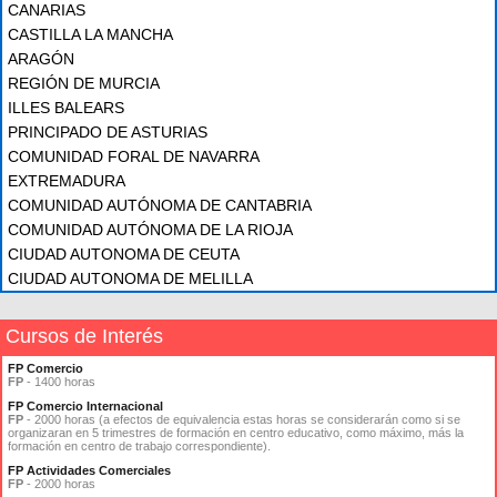
CANARIAS
CASTILLA LA MANCHA
ARAGÓN
REGIÓN DE MURCIA
ILLES BALEARS
PRINCIPADO DE ASTURIAS
COMUNIDAD FORAL DE NAVARRA
EXTREMADURA
COMUNIDAD AUTÓNOMA DE CANTABRIA
COMUNIDAD AUTÓNOMA DE LA RIOJA
CIUDAD AUTONOMA DE CEUTA
CIUDAD AUTONOMA DE MELILLA
Cursos de Interés
FP Comercio
FP
- 1400 horas
FP Comercio Internacional
FP
- 2000 horas (a efectos de equivalencia estas horas se considerarán como si se
organizaran en 5 trimestres de formación en centro educativo, como máximo, más la
formación en centro de trabajo correspondiente).
FP Actividades Comerciales
FP
- 2000 horas