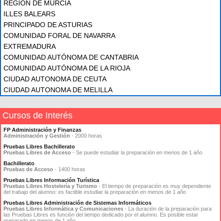
REGIÓN DE MURCIA
ILLES BALEARS
PRINCIPADO DE ASTURIAS
COMUNIDAD FORAL DE NAVARRA
EXTREMADURA
COMUNIDAD AUTÓNOMA DE CANTABRIA
COMUNIDAD AUTÓNOMA DE LA RIOJA
CIUDAD AUTONOMA DE CEUTA
CIUDAD AUTONOMA DE MELILLA
Cursos de Interés
FP Administración y Finanzas
Administración y Gestión
- 2000 horas
Pruebas Libres Bachillerato
Pruebas Libres de Acceso
- Se puede estudiar la preparación en menos de 1 año
Bachillerato
Pruebas de Acceso
- 1400 horas
Pruebas Libres Información Turística
Pruebas Libres Hostelería y Turismo
- El tiempo de preparación es muy dependiente
del trabajo del alumno: es factible estudiar la preparación en menos de 1 año
Pruebas Libres Administración de Sistemas Informáticos
Pruebas Libres Informática y Comunicaciones
- La duración de la preparación para
las Pruebas Libres es función del tiempo dedicado por el alumno. Es posible estar
preparado en menos de 1 año