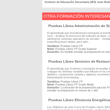
Instituto de Educación Secundaria (IES) Juan Rubi
OTRA FORMACIÓN INTERESA
Pruebas Libres Administración de S
El aprendizaje que el profesional conseguirá al est
será: - Analizar la estructura del software de base, 
administrar sistemas operativos de servidor. - Insta
especificaciones dadas, para adm...
Temática:
Pruebas Libres FP
Nivel:
Pruebas Libres FP Grado Superior
Duración:
Es factible estudiar la preparación en m
Pruebas Libres Servicios de Restaur
El aprendizaje que el alumno conseguirá al estudiar 
conjugar las distintas variables que influyen en la co
dietético, composición variada y objetivos económico
interpretando la terminolog...
Temática:
Pruebas Libres FP
Nivel:
Pruebas Libres FP Grado Medio
Duración:
La duración de la preparación para las 
estudiar la preparación en menos de 1 año
Pruebas Libres Eficiencia Energética
Los Objetivos de este Curso de Pruebas Libres Eficie