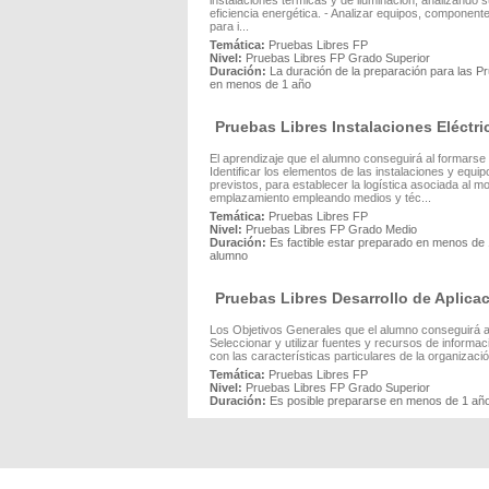
instalaciones térmicas y de iluminación, analizando
eficiencia energética. - Analizar equipos, component
para i...
Temática:
Pruebas Libres FP
Nivel:
Pruebas Libres FP Grado Superior
Duración:
La duración de la preparación para las P
en menos de 1 año
Pruebas Libres Instalaciones Eléctr
El aprendizaje que el alumno conseguirá al formarse
Identificar los elementos de las instalaciones y eq
previstos, para establecer la logística asociada al m
emplazamiento empleando medios y téc...
Temática:
Pruebas Libres FP
Nivel:
Pruebas Libres FP Grado Medio
Duración:
Es factible estar preparado en menos de 
alumno
Pruebas Libres Desarrollo de Aplica
Los Objetivos Generales que el alumno conseguirá al
Seleccionar y utilizar fuentes y recursos de informac
con las características particulares de la organización
Temática:
Pruebas Libres FP
Nivel:
Pruebas Libres FP Grado Superior
Duración:
Es posible prepararse en menos de 1 añ