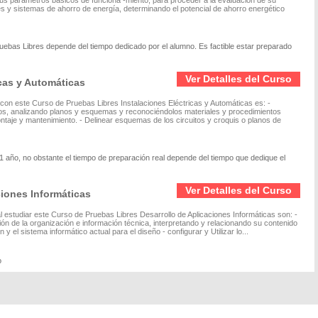
 sus parámetros básicos de funciona -miento, para proceder a la evaluación de su
es y sistemas de ahorro de energía, determinando el potencial de ahorro energético
ruebas Libres depende del tiempo dedicado por el alumno. Es factible estar preparado
Ver Detalles del Curso
icas y Automáticas
 con este Curso de Pruebas Libres Instalaciones Eléctricas y Automáticas es: -
uipos, analizando planos y esquemas y reconociéndolos materiales y procedimientos
ontaje y mantenimiento. - Delinear esquemas de los circuitos y croquis o planos de
1 año, no obstante el tiempo de preparación real depende del tiempo que dedique el
Ver Detalles del Curso
ciones Informáticas
 estudiar este Curso de Pruebas Libres Desarrollo de Aplicaciones Informáticas son: -
ión de la organización e información técnica, interpretando y relacionando su contenido
 y el sistema informático actual para el diseño - configurar y Utilizar lo...
o