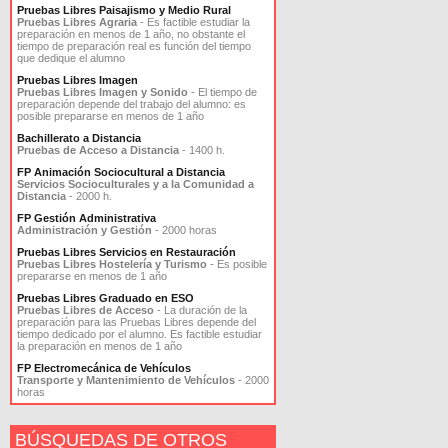
Pruebas Libres Paisajismo y Medio Rural
Pruebas Libres Agraria
- Es factible estudiar la
preparación en menos de 1 año, no obstante el
tiempo de preparación real es función del tiempo
que dedique el alumno
Pruebas Libres Imagen
Pruebas Libres Imagen y Sonido
- El tiempo de
preparación depende del trabajo del alumno: es
posible prepararse en menos de 1 año
Bachillerato a Distancia
Pruebas de Acceso a Distancia
- 1400 h.
FP Animación Sociocultural a Distancia
Servicios Socioculturales y a la Comunidad a
Distancia
- 2000 h.
FP Gestión Administrativa
Administración y Gestión
- 2000 horas
Pruebas Libres Servicios en Restauración
Pruebas Libres Hostelería y Turismo
- Es posible
prepararse en menos de 1 año
Pruebas Libres Graduado en ESO
Pruebas Libres de Acceso
- La duración de la
preparación para las Pruebas Libres depende del
tiempo dedicado por el alumno. Es factible estudiar
la preparación en menos de 1 año
FP Electromecánica de Vehículos
Transporte y Mantenimiento de Vehículos
- 2000
horas
BÚSQUEDAS DE OTROS