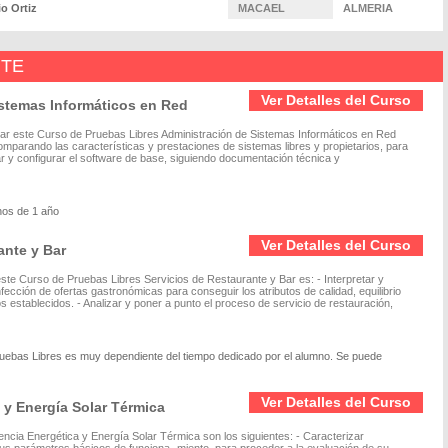
o Ortiz
MACAEL
ALMERIA
NTE
Ver Detalles del Curso
istemas Informáticos en Red
udiar este Curso de Pruebas Libres Administración de Sistemas Informáticos en Red
comparando las características y prestaciones de sistemas libres y propietarios, para
lar y configurar el software de base, siguiendo documentación técnica y
enos de 1 año
Ver Detalles del Curso
ante y Bar
este Curso de Pruebas Libres Servicios de Restaurante y Bar es: - Interpretar y
nfección de ofertas gastronómicas para conseguir los atributos de calidad, equilibrio
s establecidos. - Analizar y poner a punto el proceso de servicio de restauración,
Pruebas Libres es muy dependiente del tiempo dedicado por el alumno. Se puede
Ver Detalles del Curso
 y Energía Solar Térmica
ncia Energética y Energía Solar Térmica son los siguientes: - Caracterizar