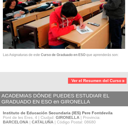
Las Asignaturas de este
Curso de Graduado en ESO
que aprenderás son:
Ver el Resumen del Curso
ACADEMIAS DÓNDE PUEDES ESTUDIAR EL
GRADUADO EN ESO en GIRONELLA
Instituto de Educación Secundaria (IES) Pere Fontdevila
Pont de les Eres, 4 | Ciudad:
GIRONELLA
| Provincia:
BARCELONA
|
CATALUÑA
| Código Postal: 08680