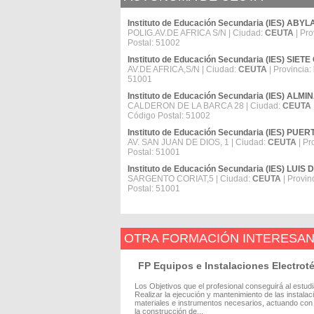
Instituto de Educación Secundaria (IES) ABYL
POLIG.AV.DE AFRICA S/N | Ciudad:
CEUTA
| Pro
Postal: 51002
Instituto de Educación Secundaria (IES) SIET
AV.DE AFRICA,S/N | Ciudad:
CEUTA
| Provincia:
51001
Instituto de Educación Secundaria (IES) ALMI
CALDERON DE LA BARCA 28 | Ciudad:
CEUTA
Código Postal: 51002
Instituto de Educación Secundaria (IES) PU
AV. SAN JUAN DE DIOS, 1 | Ciudad:
CEUTA
| Pr
Postal: 51001
Instituto de Educación Secundaria (IES) LUI
SARGENTO CORIAT,5 | Ciudad:
CEUTA
| Provin
Postal: 51001
OTRA FORMACIÓN INTERESA
FP Equipos e Instalaciones Electrot
Los Objetivos que el profesional conseguirá al estud
Realizar la ejecución y mantenimiento de las instala
materiales e instrumentos necesarios, actuando con 
la construcción de...