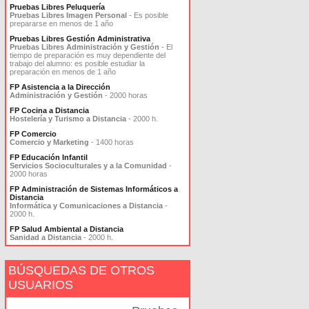
Pruebas Libres Peluquería
Pruebas Libres Imagen Personal
- Es posible
prepararse en menos de 1 año
Pruebas Libres Gestión Administrativa
Pruebas Libres Administración y Gestión
- El
tiempo de preparación es muy dependiente del
trabajo del alumno: es posible estudiar la
preparación en menos de 1 año
FP Asistencia a la Dirección
Administración y Gestión
- 2000 horas
FP Cocina a Distancia
Hostelería y Turismo a Distancia
- 2000 h.
FP Comercio
Comercio y Marketing
- 1400 horas
FP Educación Infantil
Servicios Socioculturales y a la Comunidad
-
2000 horas
FP Administración de Sistemas Informáticos a
Distancia
Informática y Comunicaciones a Distancia
-
2000 h.
FP Salud Ambiental a Distancia
Sanidad a Distancia
- 2000 h.
BÚSQUEDAS DE OTROS
USUARIOS