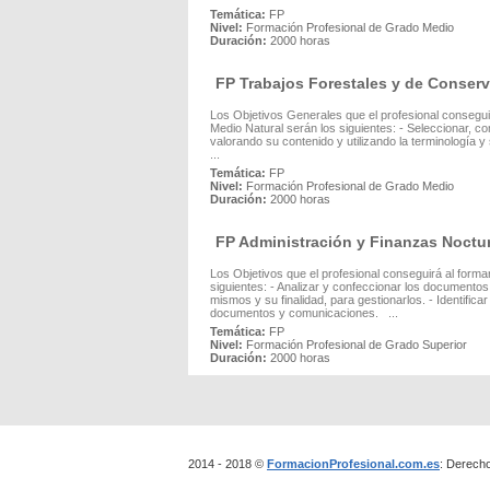
Temática:
FP
Nivel:
Formación Profesional de Grado Medio
Duración:
2000 horas
FP Trabajos Forestales y de Conserv
Los Objetivos Generales que el profesional consegui
Medio Natural serán los siguientes: - Seleccionar, c
valorando su contenido y utilizando la terminología 
...
Temática:
FP
Nivel:
Formación Profesional de Grado Medio
Duración:
2000 horas
FP Administración y Finanzas Noctu
Los Objetivos que el profesional conseguirá al form
siguientes: - Analizar y confeccionar los documentos 
mismos y su finalidad, para gestionarlos. - Identific
documentos y comunicaciones. ...
Temática:
FP
Nivel:
Formación Profesional de Grado Superior
Duración:
2000 horas
2014 - 2018 ©
FormacionProfesional.com.es
: Derech