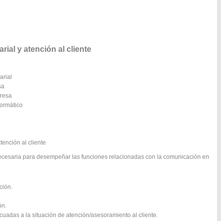
l y atención al cliente
arial
sa
presa
formático
tención al cliente
necesaria para desempeñar las funciones relacionadas con la comunicación en
ción.
ón.
uadas a la situación de atención/asesoramiento al cliente.