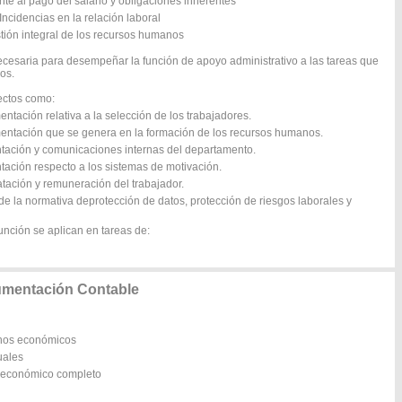
te al pago del salario y obligaciones inherentes
Incidencias en la relación laboral
tión integral de los recursos humanos
ecesaria para desempeñar la función de apoyo administrativo a las tareas que
os.
pectos como:
ntación relativa a la selección de los trabajadores.
mentación que se genera en la formación de los recursos humanos.
ntación y comunicaciones internas del departamento.
tación respecto a los sistemas de motivación.
atación y remuneración del trabajador.
e la normativa deprotección de datos, protección de riesgos laborales y
unción se aplican en tareas de:
umentación Contable
chos económicos
uales
o económico completo