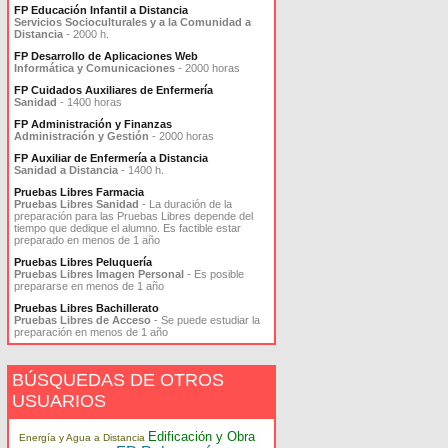
FP Educación Infantil a Distancia
Servicios Socioculturales y a la Comunidad a
Distancia
- 2000 h.
FP Desarrollo de Aplicaciones Web
Informática y Comunicaciones
- 2000 horas
FP Cuidados Auxiliares de Enfermería
Sanidad
- 1400 horas
FP Administración y Finanzas
Administración y Gestión
- 2000 horas
FP Auxiliar de Enfermería a Distancia
Sanidad a Distancia
- 1400 h.
Pruebas Libres Farmacia
Pruebas Libres Sanidad
- La duración de la
preparación para las Pruebas Libres depende del
tiempo que dedique el alumno. Es factible estar
preparado en menos de 1 año
Pruebas Libres Peluquería
Pruebas Libres Imagen Personal
- Es posible
prepararse en menos de 1 año
Pruebas Libres Bachillerato
Pruebas Libres de Acceso
- Se puede estudiar la
preparación en menos de 1 año
BÚSQUEDAS DE OTROS
USUARIOS
Edificación y Obra
Energía y Agua a Distancia