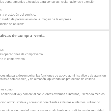
n los departamentos afectados para consultas, reclamaciones y atención
s.
 la prestación del servicio.
mo medio de potenciación de la imagen de la empresa.
unción se aplican:
tivas de compra -venta
tos
las operaciones de compraventa
s de la compraventa
ecesaria para desempeñar las funciones de apoyo administrativo y de atención
entas o comerciales, y de almacén, aplicando los protocolos de calidad
ctos como:
administrativa y comercial con clientes externos e internos, utilizando medios
ón administrativa y comercial con clientes externos e internos, utilizando
e comunicación para informar y asesorar al cliente en condiciones de seguridad.