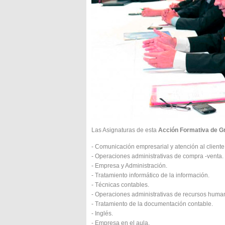
Las Asignaturas de esta
Acción Formativa de Gr
- Comunicación empresarial y atención al cliente
- Operaciones administrativas de compra -venta.
- Empresa y Administración.
- Tratamiento informático de la información.
- Técnicas contables.
- Operaciones administrativas de recursos huma
- Tratamiento de la documentación contable.
- Inglés.
- Empresa en el aula.