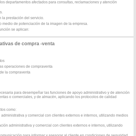
n los departamentos afectados para consultas, reclamaciones y atención
s.
 la prestación del servicio.
mo medio de potenciación de la imagen de la empresa.
unción se aplican:
tivas de compra -venta
tos
las operaciones de compraventa
s de la compraventa
ecesaria para desempeñar las funciones de apoyo administrativo y de atención
entas o comerciales, y de almacén, aplicando los protocolos de calidad
ctos como:
administrativa y comercial con clientes externos e internos, utilizando medios
ón administrativa y comercial con clientes externos e internos, utilizando
e comunicación para informar y asesorar al cliente en condiciones de seguridad.