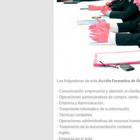
Las Asignaturas de esta
Acción Formativa de Gr
- Comunicación empresarial y atención al cliente
- Operaciones administrativas de compra -venta.
- Empresa y Administración.
- Tratamiento informático de la información.
- Técnicas contables.
- Operaciones administrativas de recursos huma
- Tratamiento de la documentación contable.
- Inglés.
- Empresa en el aula.