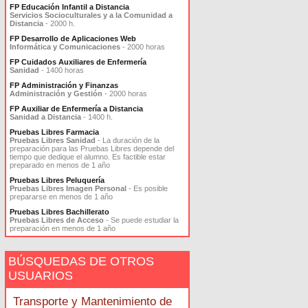
FP Educación Infantil a Distancia
Servicios Socioculturales y a la Comunidad a
Distancia
- 2000 h.
FP Desarrollo de Aplicaciones Web
Informática y Comunicaciones
- 2000 horas
FP Cuidados Auxiliares de Enfermería
Sanidad
- 1400 horas
FP Administración y Finanzas
Administración y Gestión
- 2000 horas
FP Auxiliar de Enfermería a Distancia
Sanidad a Distancia
- 1400 h.
Pruebas Libres Farmacia
Pruebas Libres Sanidad
- La duración de la
preparación para las Pruebas Libres depende del
tiempo que dedique el alumno. Es factible estar
preparado en menos de 1 año
Pruebas Libres Peluquería
Pruebas Libres Imagen Personal
- Es posible
prepararse en menos de 1 año
Pruebas Libres Bachillerato
Pruebas Libres de Acceso
- Se puede estudiar la
preparación en menos de 1 año
BÚSQUEDAS DE OTROS
USUARIOS
Transporte y Mantenimiento de