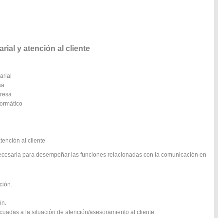
l y atención al cliente
arial
sa
presa
formático
tención al cliente
necesaria para desempeñar las funciones relacionadas con la comunicación en
ción.
ón.
uadas a la situación de atención/asesoramiento al cliente.