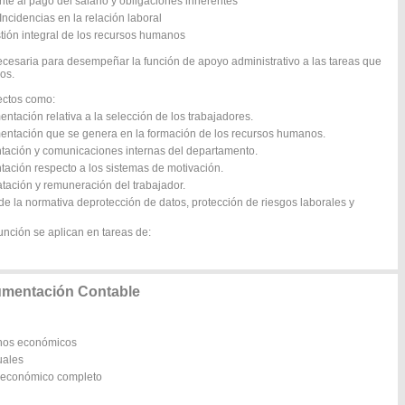
te al pago del salario y obligaciones inherentes
Incidencias en la relación laboral
tión integral de los recursos humanos
ecesaria para desempeñar la función de apoyo administrativo a las tareas que
os.
pectos como:
ntación relativa a la selección de los trabajadores.
mentación que se genera en la formación de los recursos humanos.
ntación y comunicaciones internas del departamento.
tación respecto a los sistemas de motivación.
atación y remuneración del trabajador.
e la normativa deprotección de datos, protección de riesgos laborales y
unción se aplican en tareas de:
umentación Contable
chos económicos
uales
o económico completo