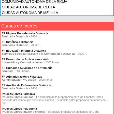
COMUNIDAD AUTÓNOMA DE LA RIOJA
CIUDAD AUTONOMA DE CEUTA
CIUDAD AUTONOMA DE MELILLA
Cursos de Interés
FP Higiene Bucodental a Distancia
Sanidad a Distancia
- 1400 h.
FP Dietética a Distancia
Sanidad a Distancia
- 2000 h.
FP Educación Infantil a Distancia
Servicios Socioculturales y a la Comunidad a Distancia
- 2000 h.
FP Desarrollo de Aplicaciones Web
Informática y Comunicaciones
- 2000 horas
FP Cuidados Auxiliares de Enfermería
Sanidad
- 1400 horas
FP Administración y Finanzas
Administración y Gestión
- 2000 horas
FP Auxiliar de Enfermería a Distancia
Sanidad a Distancia
- 1400 h.
Pruebas Libres Farmacia
Pruebas Libres Sanidad
- La duración de la preparación para las Pruebas Libres
depende del tiempo que dedique el alumno. Es factible estar preparado en menos de 1
año
Pruebas Libres Peluquería
Pruebas Libres Imagen Personal
- Es posible prepararse en menos de 1 año