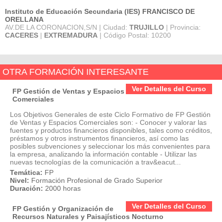
Instituto de Educación Secundaria (IES) FRANCISCO DE
ORELLANA
AV.DE LA CORONACION,S/N | Ciudad:
TRUJILLO
| Provincia:
CACERES
|
EXTREMADURA
| Código Postal: 10200
OTRA FORMACIÓN INTERESANTE
Ver Detalles del Curso
FP Gestión de Ventas y Espacios
Comerciales
Los Objetivos Generales de este Ciclo Formativo de FP Gestión
de Ventas y Espacios Comerciales son: - Conocer y valorar las
fuentes y productos financieros disponibles, tales como créditos,
préstamos y otros instrumentos financieros, así como las
posibles subvenciones y seleccionar los más convenientes para
la empresa, analizando la información contable - Utilizar las
nuevas tecnologías de la comunicación a trav&eacut...
Temática:
FP
Nivel:
Formación Profesional de Grado Superior
Duración:
2000 horas
Ver Detalles del Curso
FP Gestión y Organización de
Recursos Naturales y Paisajísticos Nocturno