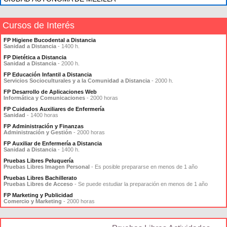
Cursos de Interés
FP Higiene Bucodental a Distancia
Sanidad a Distancia
- 1400 h.
FP Dietética a Distancia
Sanidad a Distancia
- 2000 h.
FP Educación Infantil a Distancia
Servicios Socioculturales y a la Comunidad a Distancia
- 2000 h.
FP Desarrollo de Aplicaciones Web
Informática y Comunicaciones
- 2000 horas
FP Cuidados Auxiliares de Enfermería
Sanidad
- 1400 horas
FP Administración y Finanzas
Administración y Gestión
- 2000 horas
FP Auxiliar de Enfermería a Distancia
Sanidad a Distancia
- 1400 h.
Pruebas Libres Peluquería
Pruebas Libres Imagen Personal
- Es posible prepararse en menos de 1 año
Pruebas Libres Bachillerato
Pruebas Libres de Acceso
- Se puede estudiar la preparación en menos de 1 año
FP Marketing y Publicidad
Comercio y Marketing
- 2000 horas