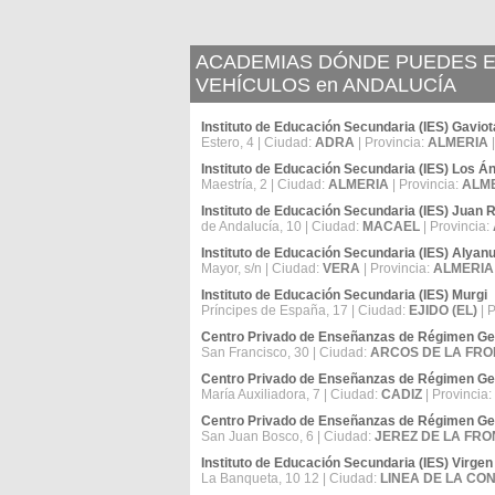
ACADEMIAS DÓNDE PUEDES E
VEHÍCULOS en ANDALUCÍA
Instituto de Educación Secundaria (IES) Gaviot
Estero, 4 | Ciudad:
ADRA
| Provincia:
ALMERIA
Instituto de Educación Secundaria (IES) Los Á
Maestría, 2 | Ciudad:
ALMERIA
| Provincia:
ALM
Instituto de Educación Secundaria (IES) Juan R
de Andalucía, 10 | Ciudad:
MACAEL
| Provincia:
Instituto de Educación Secundaria (IES) Alyan
Mayor, s/n | Ciudad:
VERA
| Provincia:
ALMERIA
Instituto de Educación Secundaria (IES) Murgi
Príncipes de España, 17 | Ciudad:
EJIDO (EL)
| 
Centro Privado de Enseñanzas de Régimen Gen
San Francisco, 30 | Ciudad:
ARCOS DE LA FR
Centro Privado de Enseñanzas de Régimen Gen
María Auxiliadora, 7 | Ciudad:
CADIZ
| Provincia:
Centro Privado de Enseñanzas de Régimen Ge
San Juan Bosco, 6 | Ciudad:
JEREZ DE LA FR
Instituto de Educación Secundaria (IES) Virgen
La Banqueta, 10 12 | Ciudad:
LINEA DE LA CON