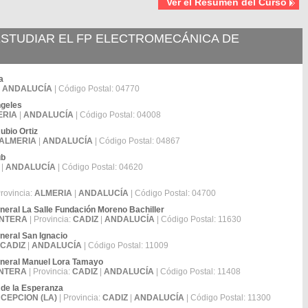
Ver el Resumen del Curso
STUDIAR EL FP ELECTROMECÁNICA DE
a
|
ANDALUCÍA
| Código Postal: 04770
ngeles
ERIA
|
ANDALUCÍA
| Código Postal: 04008
ubio Ortiz
ALMERIA
|
ANDALUCÍA
| Código Postal: 04867
ub
|
ANDALUCÍA
| Código Postal: 04620
Provincia:
ALMERIA
|
ANDALUCÍA
| Código Postal: 04700
eral La Salle Fundación Moreno Bachiller
ONTERA
| Provincia:
CADIZ
|
ANDALUCÍA
| Código Postal: 11630
eral San Ignacio
CADIZ
|
ANDALUCÍA
| Código Postal: 11009
neral Manuel Lora Tamayo
ONTERA
| Provincia:
CADIZ
|
ANDALUCÍA
| Código Postal: 11408
 de la Esperanza
CEPCION (LA)
| Provincia:
CADIZ
|
ANDALUCÍA
| Código Postal: 11300