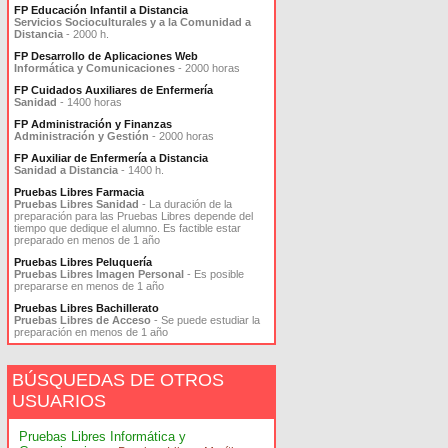
FP Educación Infantil a Distancia
Servicios Socioculturales y a la Comunidad a
Distancia
- 2000 h.
FP Desarrollo de Aplicaciones Web
Informática y Comunicaciones
- 2000 horas
FP Cuidados Auxiliares de Enfermería
Sanidad
- 1400 horas
FP Administración y Finanzas
Administración y Gestión
- 2000 horas
FP Auxiliar de Enfermería a Distancia
Sanidad a Distancia
- 1400 h.
Pruebas Libres Farmacia
Pruebas Libres Sanidad
- La duración de la
preparación para las Pruebas Libres depende del
tiempo que dedique el alumno. Es factible estar
preparado en menos de 1 año
Pruebas Libres Peluquería
Pruebas Libres Imagen Personal
- Es posible
prepararse en menos de 1 año
Pruebas Libres Bachillerato
Pruebas Libres de Acceso
- Se puede estudiar la
preparación en menos de 1 año
BÚSQUEDAS DE OTROS
USUARIOS
Pruebas Libres Informática y