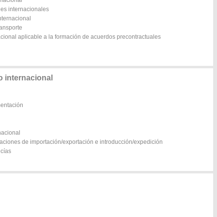
rnacional
nes internacionales
nternacional
ansporte
acional aplicable a la formación de acuerdos precontractuales
o internacional
mentación
nacional
raciones de importación/exportación e introducción/expedición
ncías