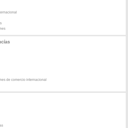
ernacional
es
enes
ncías
ones de comercio internacional
sas