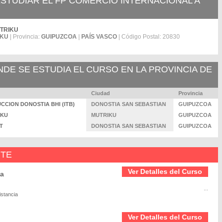
STUDIAR EL FP COMERCIO INTERNACIONAL A
MUTRIKU
IKU
| Provincia:
GUIPUZCOA
|
PAÍS VASCO
| Código Postal: 20830
E SE ESTUDIA EL CURSO EN LA PROVINCIA DE
Ciudad
Provincia
RUCCION DONOSTIA BHI (ITB)
DONOSTIA SAN SEBASTIAN
GUIPUZCOA
IKU
MUTRIKU
GUIPUZCOA
ET
DONOSTIA SAN SEBASTIAN
GUIPUZCOA
NTE
Ver Detalles del Curso
ia
...
istancia
Ver Detalles del Curso