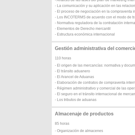
- Análisis de las fases del plan de marketing inte
- La comunicación y su aplicación en las relacio
- El proceso de negociación en la compraventa i
- Los INCOTERMS de acuerdo con el modo de tr
- Normativa reguladora de la contratación intern
- Elementos de Derecho mercantil
- Estructura económica internacional
Gestión administrativa del comerci
110 horas
- El origen de las mercancías: normativa y docu
- El tránsito aduanero
- El Arancel de Aduanas
- Elaboración de contratos de compraventa inter
- Régimen administrativo y comercial de las ope
- El seguro en el tránsito internacional de merca
- Los tributos de aduanas
Almacenaje de productos
85 horas
- Organización de almacenes