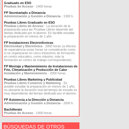
Graduado en ESO
Pruebas de Acceso
- 1400 horas
FP Secretariado a Distancia
Administración y Gestión a Distancia
- 1300 h.
Pruebas Libres Graduado en ESO
Pruebas Libres de Acceso
- La duración de la
preparación para las Pruebas Libres depende del
tiempo dedicado por el alumno. Es factible estudiar
la preparación en menos de 1 año
FP Instalaciones Electrotécnicas
Electricidad y Electrónica
- 2000 horas (a efectos
de equivalencia estas horas se considerarán como
si se organizaran en cinco trimestres de formación
en centro educativo, como máximo, más la
formación en centro de trabajo correspondiente).
FP Montaje y Mantenimiento de Instalaciones de
Frio, Climatización y Producción de Calor
Instalación y Mantenimiento
- 2000 horas
Pruebas Libres Marketing y Publicidad
Pruebas Libres Comercio y Marketing
- Es
posible estudiar la preparación en menos de 1 año,
no obstante la duración real del tiempo de estudio es
muy dependiente del tiempo dedicado por el alumno
FP Asistencia a la Dirección a Distancia
Administración y Gestión a Distancia
- 2000 h.
Bachillerato
Pruebas de Acceso
- 1400 horas
BÚSQUEDAS DE OTROS