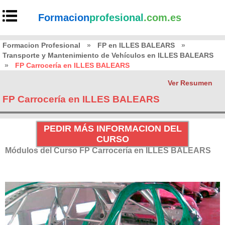
Formacion
profesional
.com.es
Formacion Profesional
»
FP en ILLES BALEARS
»
Transporte y Mantenimiento de Vehículos en ILLES BALEARS
»
FP Carrocería en ILLES BALEARS
Ver Resumen
FP Carrocería en ILLES BALEARS
PEDIR MÁS INFORMACION DEL
CURSO
Módulos del Curso FP Carrocería en ILLES BALEARS