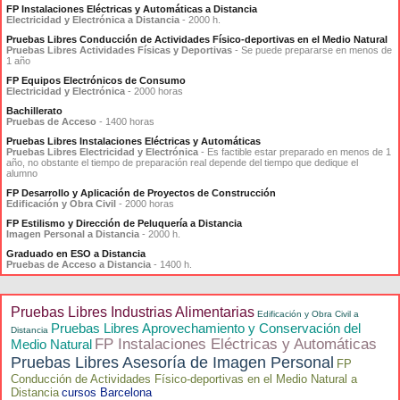
FP Instalaciones Eléctricas y Automáticas a Distancia
Electricidad y Electrónica a Distancia
- 2000 h.
Pruebas Libres Conducción de Actividades Físico-deportivas en el Medio Natural
Pruebas Libres Actividades Físicas y Deportivas
- Se puede prepararse en menos de
1 año
FP Equipos Electrónicos de Consumo
Electricidad y Electrónica
- 2000 horas
Bachillerato
Pruebas de Acceso
- 1400 horas
Pruebas Libres Instalaciones Eléctricas y Automáticas
Pruebas Libres Electricidad y Electrónica
- Es factible estar preparado en menos de 1
año, no obstante el tiempo de preparación real depende del tiempo que dedique el
alumno
FP Desarrollo y Aplicación de Proyectos de Construcción
Edificación y Obra Civil
- 2000 horas
FP Estilismo y Dirección de Peluquería a Distancia
Imagen Personal a Distancia
- 2000 h.
Graduado en ESO a Distancia
Pruebas de Acceso a Distancia
- 1400 h.
Pruebas Libres Industrias Alimentarias
Edificación y Obra Civil a
Pruebas Libres Aprovechamiento y Conservación del
Distancia
FP Instalaciones Eléctricas y Automáticas
Medio Natural
Pruebas Libres Asesoría de Imagen Personal
FP
Conducción de Actividades Físico-deportivas en el Medio Natural a
Distancia
cursos Barcelona