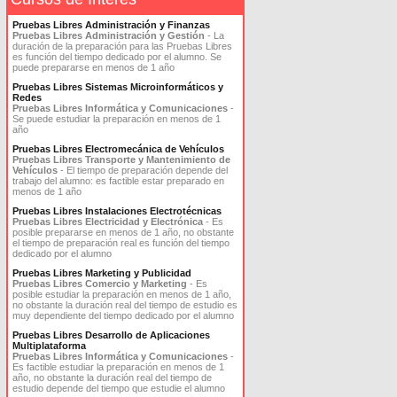
Pruebas Libres Administración y Finanzas
Pruebas Libres Administración y Gestión
- La
duración de la preparación para las Pruebas Libres
es función del tiempo dedicado por el alumno. Se
puede prepararse en menos de 1 año
Pruebas Libres Sistemas Microinformáticos y
Redes
Pruebas Libres Informática y Comunicaciones
-
Se puede estudiar la preparación en menos de 1
año
Pruebas Libres Electromecánica de Vehículos
Pruebas Libres Transporte y Mantenimiento de
Vehículos
- El tiempo de preparación depende del
trabajo del alumno: es factible estar preparado en
menos de 1 año
Pruebas Libres Instalaciones Electrotécnicas
Pruebas Libres Electricidad y Electrónica
- Es
posible prepararse en menos de 1 año, no obstante
el tiempo de preparación real es función del tiempo
dedicado por el alumno
Pruebas Libres Marketing y Publicidad
Pruebas Libres Comercio y Marketing
- Es
posible estudiar la preparación en menos de 1 año,
no obstante la duración real del tiempo de estudio es
muy dependiente del tiempo dedicado por el alumno
Pruebas Libres Desarrollo de Aplicaciones
Multiplataforma
Pruebas Libres Informática y Comunicaciones
-
Es factible estudiar la preparación en menos de 1
año, no obstante la duración real del tiempo de
estudio depende del tiempo que estudie el alumno