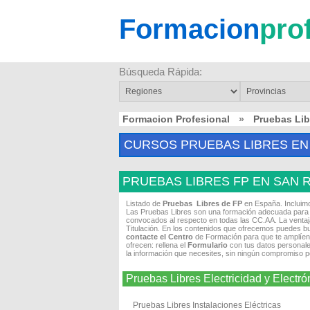
Formacion
pro
Búsqueda Rápida:
Formacion Profesional
»
Pruebas Lib
CURSOS PRUEBAS LIBRES EN
PRUEBAS LIBRES FP EN SAN
Listado de
Pruebas Libres de FP
en España. Incluim
Las Pruebas Libres son una formación adecuada para t
convocados al respecto en todas las CC.AA. La ventaja
Titulación. En los contenidos que ofrecemos puedes bu
contacte el Centro
de Formación para que te amplíen
ofrecen: rellena el
Formulario
con tus datos personales
la información que necesites, sin ningún compromiso po
Pruebas Libres Electricidad y Elec
Pruebas Libres Instalaciones Eléctricas