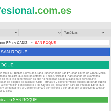
fesional
.com.es
res FP en CADIZ
»
SAN ROQUE
 SAN ROQUE
 ROQUE
os tanto la Pruebas Libres de Grado Superior como Las Pruebas Libres de Grado Medio.
odos aquellos que quieran obtener el Título Oficial de FP aprobando los exámenes
 de este tipo de formación es que no necesitas acudir a clase para conseguir la
scar los detalles de cualquier Ciclo Formativo y posteriormente puedes
solicitar que te
 la información con respecto a los Cursos de Preparación para las Pruebas Libres que
 y de contacto y el Centro te llamará por teléfono o por email con el objetivo de ampliar
r tu parte
trónica en SAN ROQUE