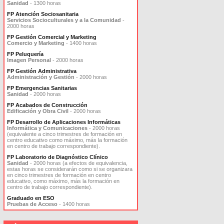
Sanidad
- 1300 horas
FP Atención Sociosanitaria
Servicios Socioculturales y a la Comunidad
-
2000 horas
FP Gestión Comercial y Marketing
Comercio y Marketing
- 1400 horas
FP Peluquería
Imagen Personal
- 2000 horas
FP Gestión Administrativa
Administración y Gestión
- 2000 horas
FP Emergencias Sanitarias
Sanidad
- 2000 horas
FP Acabados de Construcción
Edificación y Obra Civil
- 2000 horas
FP Desarrollo de Aplicaciones Informáticas
Informática y Comunicaciones
- 2000 horas
(equivalente a cinco trimestres de formación en
centro educativo como máximo, más la formación
en centro de trabajo correspondiente).
FP Laboratorio de Diagnóstico Clínico
Sanidad
- 2000 horas (a efectos de equivalencia,
estas horas se considerarán como si se organizara
en cinco trimestres de formación en centro
educativo, como máximo, más la formación en
centro de trabajo correspondiente).
Graduado en ESO
Pruebas de Acceso
- 1400 horas