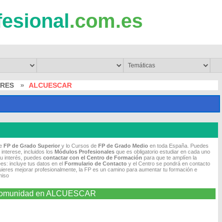
fesional
.com.es
ERES
»
ALCUESCAR
de
FP de Grado Superior
y lo Cursos de
FP de Grado Medio
en toda España. Puedes
 interese, incluidos los
Módulos Profesionales
que es obligatorio estudiar en cada uno
tu interés, puedes
contactar con el Centro de Formación
para que te amplíen la
es: incluye tus datos en el
Formulario de Contacto
y el Centro se pondrá en contacto
quieres mejorar profesionalmente, la FP es un camino para aumentar tu formación e
miso
la Comunidad en ALCUESCAR