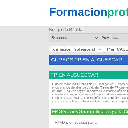
Formacion
pro
Búsqueda Rápida:
Formacion Profesional
»
FP en CAC
CURSOS FP EN ALCUESCAR
FP EN ALCUESCAR
Lista de todos los
Cursos de FP
: incluye los Cursos 
encontrar los detalles de cualquier
Título de FP
que te
de ellos. Una vez hayas encontrado la información de 
información respecto a los Ciclos Formativos que dese
contigo para ampliar la información que necesites. Si 
integrarte en el mercado laboral, infórmate sin compro
FP Servicios Socioculturales y a 
FP Atención Sociosanitaria