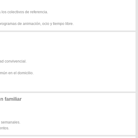
los colectivos de referencia.
 programas de animación, ocio y tiempo libre.
ad convivencial.
mún en el domicilio.
 familiar
 y semanales.
entos.