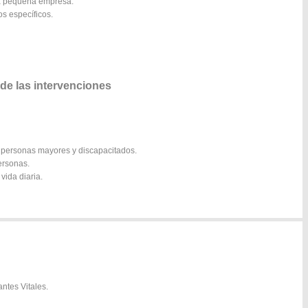
 la pequeña empresa.
os específicos.
de las intervenciones
a personas mayores y discapacitados.
ersonas.
vida diaria.
ntes Vitales.