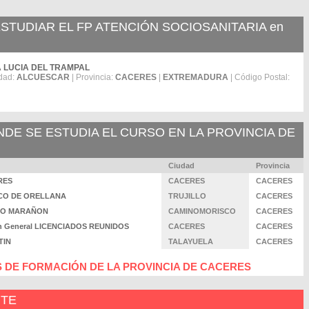
TUDIAR EL FP ATENCIÓN SOCIOSANITARIA en
NTA LUCIA DEL TRAMPAL
dad:
ALCUESCAR
| Provincia:
CACERES
|
EXTREMADURA
| Código Postal:
E SE ESTUDIA EL CURSO EN LA PROVINCIA DE
Ciudad
Provincia
ERES
CACERES
CACERES
CISCO DE ORELLANA
TRUJILLO
CACERES
ORIO MARAÑON
CAMINOMORISCO
CACERES
men General LICENCIADOS REUNIDOS
CACERES
CACERES
TIN
TALAYUELA
CACERES
 DE FORMACIÓN DE LA PROVINCIA DE CACERES
NTE