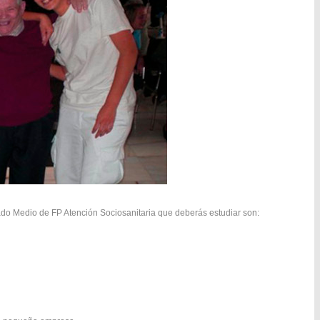
do Medio de FP Atención Sociosanitaria que deberás estudiar son: