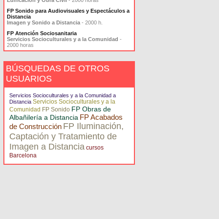
Edificación y Obra Civil
- 2000 horas
FP Sonido para Audiovisuales y Espectáculos a
Distancia
Imagen y Sonido a Distancia
- 2000 h.
FP Atención Sociosanitaria
Servicios Socioculturales y a la Comunidad
-
2000 horas
BÚSQUEDAS DE OTROS
USUARIOS
Servicios Socioculturales y a la Comunidad a
Servicios Socioculturales y a la
Distancia
FP Obras de
Comunidad
FP Sonido
FP Acabados
Albañilería a Distancia
FP Iluminación,
de Construcción
Captación y Tratamiento de
Imagen a Distancia
cursos
Barcelona