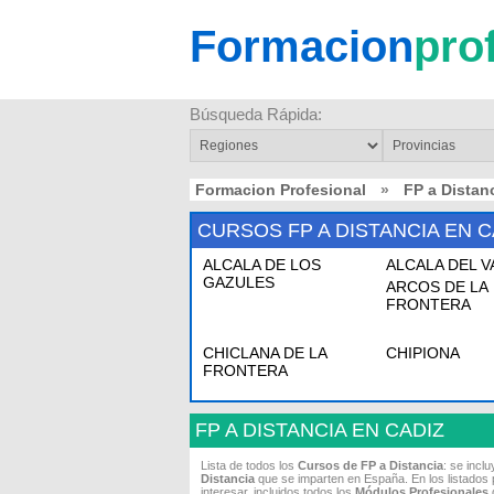
Formacion
pro
Búsqueda Rápida:
Formacion Profesional
»
FP a Dista
CURSOS FP A DISTANCIA EN C
ALCALA DE LOS
ALCALA DEL V
GAZULES
ARCOS DE LA
FRONTERA
CHICLANA DE LA
CHIPIONA
FRONTERA
FP A DISTANCIA EN CADIZ
Lista de todos los
Cursos de FP a Distancia
: se incl
Distancia
que se imparten en España. En los listados 
interesar, incluidos todos los
Módulos Profesionales
q