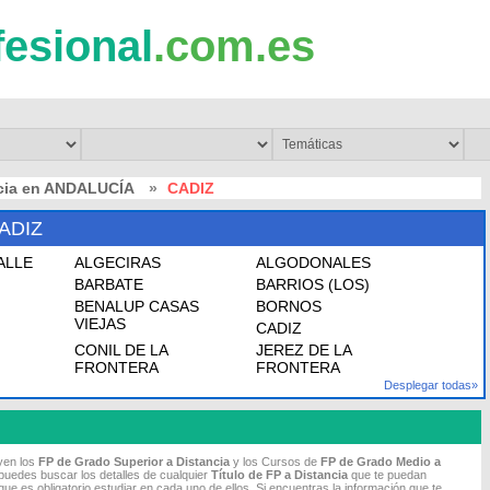
fesional
.com.es
ncia en ANDALUCÍA
»
CADIZ
ADIZ
ALLE
ALGECIRAS
ALGODONALES
BARBATE
BARRIOS (LOS)
BENALUP CASAS
BORNOS
VIEJAS
CADIZ
CONIL DE LA
JEREZ DE LA
FRONTERA
FRONTERA
Desplegar todas»
uyen los
FP de Grado Superior a Distancia
y los Cursos de
FP de Grado Medio
a
puedes buscar los detalles de cualquier
Título de FP
a Distancia
que te puedan
ue es obligatorio estudiar en cada uno de ellos. Si encuentras la información que te