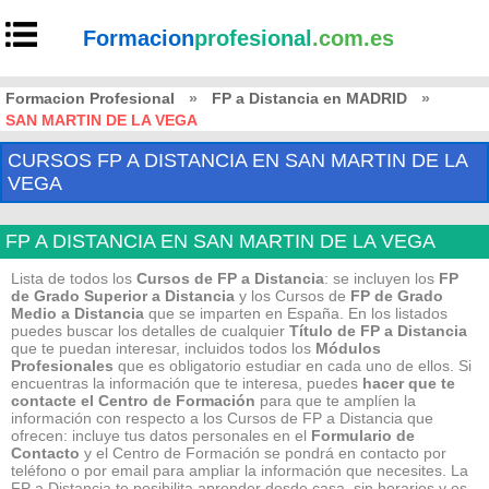
Formacion
profesional
.com.es
Formacion Profesional
»
FP a Distancia en MADRID
»
SAN MARTIN DE LA VEGA
CURSOS FP A DISTANCIA EN SAN MARTIN DE LA
VEGA
FP A DISTANCIA EN SAN MARTIN DE LA VEGA
Lista de todos los
Cursos de FP a Distancia
: se incluyen los
FP
de Grado Superior a Distancia
y los Cursos de
FP de Grado
Medio
a Distancia
que se imparten en España. En los listados
puedes buscar los detalles de cualquier
Título de FP
a Distancia
que te puedan interesar, incluidos todos los
Módulos
Profesionales
que es obligatorio estudiar en cada uno de ellos. Si
encuentras la información que te interesa, puedes
hacer que te
contacte el Centro de Formación
para que te amplíen la
información con respecto a los Cursos de FP a Distancia que
ofrecen: incluye tus datos personales en el
Formulario de
Contacto
y el Centro de Formación se pondrá en contacto por
teléfono o por email para ampliar la información que necesites. La
FP a Distancia te posibilita aprender desde casa, sin horarios y es