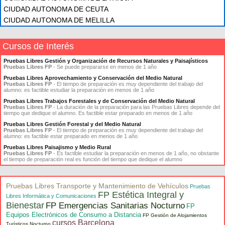
CIUDAD AUTONOMA DE CEUTA
CIUDAD AUTONOMA DE MELILLA
Cursos de Interés
Pruebas Libres Gestión y Organización de Recursos Naturales y Paisajísticos
Pruebas Libres FP
- Se puede prepararse en menos de 1 año
Pruebas Libres Aprovechamiento y Conservación del Medio Natural
Pruebas Libres FP
- El tiempo de preparación es muy dependiente del trabajo del
alumno: es factible estudiar la preparación en menos de 1 año
Pruebas Libres Trabajos Forestales y de Conservación del Medio Natural
Pruebas Libres FP
- La duración de la preparación para las Pruebas Libres depende del
tiempo que dedique el alumno. Es factible estar preparado en menos de 1 año
Pruebas Libres Gestión Forestal y del Medio Natural
Pruebas Libres FP
- El tiempo de preparación es muy dependiente del trabajo del
alumno: es factible estar preparado en menos de 1 año
Pruebas Libres Paisajismo y Medio Rural
Pruebas Libres FP
- Es factible estudiar la preparación en menos de 1 año, no obstante
el tiempo de preparación real es función del tiempo que dedique el alumno
Pruebas Libres Transporte y Mantenimiento de Vehículos
Pruebas
FP Estética Integral y
Libres Informática y Comunicaciones
Bienestar
FP Emergencias Sanitarias Nocturno
FP
Equipos Electrónicos de Consumo a Distancia
FP Gestión de Alojamientos
cursos Barcelona
Turísticos Nocturno