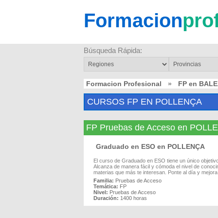
Formacion
pro
Búsqueda Rápida:
Formacion Profesional
»
FP en BAL
CURSOS FP EN POLLENÇA
FP Pruebas de Acceso en POLL
Graduado en ESO en POLLENÇA
El curso de Graduado en ESO tiene un único objeti
Alcanza de manera fácil y cómoda el nivel de conoc
materias que más te interesan. Ponte al día y mejora 
Familia:
Pruebas de Acceso
Temática:
FP
Nivel:
Pruebas de Acceso
Duración:
1400 horas