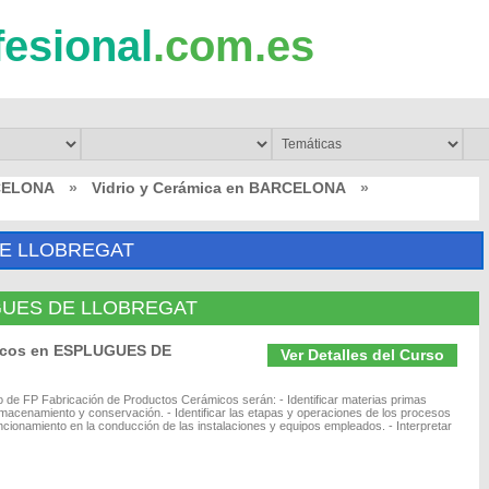
fesional
.com.es
CELONA
»
Vidrio y Cerámica en BARCELONA
»
E LLOBREGAT
LUGUES DE LLOBREGAT
micos en ESPLUGUES DE
Ver Detalles del Curso
o de FP Fabricación de Productos Cerámicos serán: - Identificar materias primas
lmacenamiento y conservación. - Identificar las etapas y operaciones de los procesos
ncionamiento en la conducción de las instalaciones y equipos empleados. - Interpretar