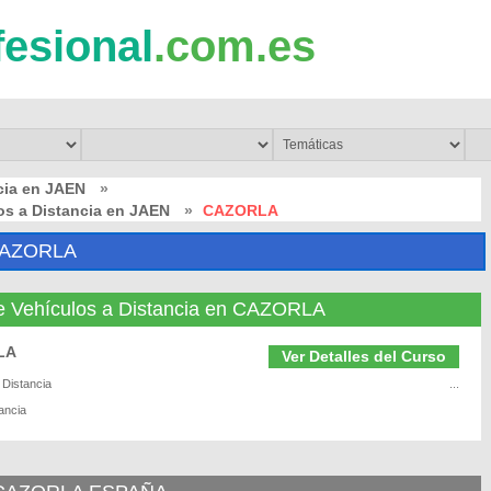
fesional
.com.es
cia en JAEN
»
os a Distancia en JAEN
»
CAZORLA
CAZORLA
e Vehículos a Distancia en CAZORLA
RLA
Ver Detalles del Curso
 Distancia
...
ancia