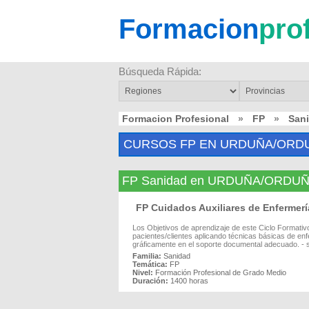
Formacion
pro
Búsqueda Rápida:
Formacion Profesional
»
FP
»
San
CURSOS FP EN URDUÑA/ORD
FP Sanidad en URDUÑA/ORDU
FP Cuidados Auxiliares de Enferm
Los Objetivos de aprendizaje de este Ciclo Formativ
pacientes/clientes aplicando técnicas básicas de enf
gráficamente en el soporte documental adecuado. - se
Familia:
Sanidad
Temática:
FP
Nivel:
Formación Profesional de Grado Medio
Duración:
1400 horas