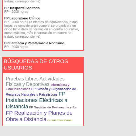
trabajo correspondiente).
FP Trasporte Sanitario
FP
- 2000 horas
FP Laboratorio Clínico
FP
- 2000 horas (a efectos de equivalencia, estas
horas se considerarán como si se organizara en
cinco trimestres de formación en centro educativo,
como máximo, más la formación en centro de
trabajo correspondiente).
FP Farmacia y Parafarmacia Nocturno
FP
- 2000 horas
BÚSQUEDAS DE OTROS
USUARIOS
Pruebas Libres Actividades
Físicas y Deportivas
Informática y
Comunicaciones
FP Gestión y Organización de
FP
Recursos Naturales y Paisajísticos
Instalaciones Eléctricas a
Distancia
FP Servicios de Restaurante y Bar
FP Realización y Planes de
Obra a Distancia
cursos Barcelona