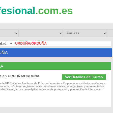
fesional
.com.es
idad
»
URDUÑA/ORDUÑA
UÑA
ÑA
ería en URDUÑA/ORDUÑA
Ver Detalles del Curso
o de FP Cuidados Auxiliares de Enfermería serán: - Proporcionar cuidados sanitarios a
ermería. - Obtener registros de las constantes vitales del organismo y representarlas
leccionar y en su caso Aplicar técnicas de protección y prevención de infeccione...