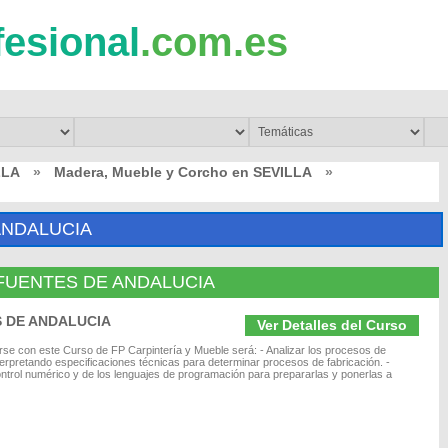
fesional
.com.es
LLA
»
Madera, Mueble y Corcho en SEVILLA
»
ANDALUCIA
en FUENTES DE ANDALUCIA
ES DE ANDALUCIA
Ver Detalles del Curso
arse con este Curso de FP Carpintería y Mueble será: - Analizar los procesos de
terpretando especificaciones técnicas para determinar procesos de fabricación. -
ontrol numérico y de los lenguajes de programación para prepararlas y ponerlas a