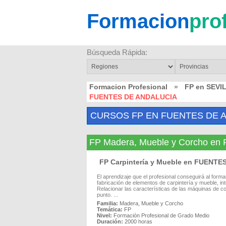
Formacion
pro
Búsqueda Rápida:
Formacion Profesional
»
FP en SEVI
FUENTES DE ANDALUCIA
CURSOS FP EN FUENTES DE 
FP Madera, Mueble y Corcho 
FP Carpintería y Mueble en FUENT
El aprendizaje que el profesional conseguirá al form
fabricación de elementos de carpintería y mueble, in
Relacionar las características de las máquinas de c
punto. ...
Familia:
Madera, Mueble y Corcho
Temática:
FP
Nivel:
Formación Profesional de Grado Medio
Duración:
2000 horas