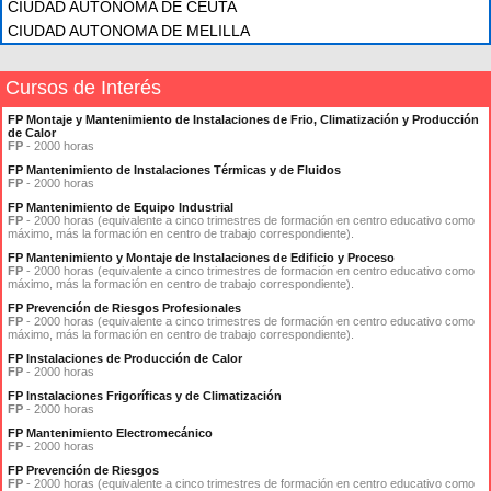
CIUDAD AUTONOMA DE CEUTA
CIUDAD AUTONOMA DE MELILLA
Cursos de Interés
FP Montaje y Mantenimiento de Instalaciones de Frio, Climatización y Producción
de Calor
FP
- 2000 horas
FP Mantenimiento de Instalaciones Térmicas y de Fluidos
FP
- 2000 horas
FP Mantenimiento de Equipo Industrial
FP
- 2000 horas (equivalente a cinco trimestres de formación en centro educativo como
máximo, más la formación en centro de trabajo correspondiente).
FP Mantenimiento y Montaje de Instalaciones de Edificio y Proceso
FP
- 2000 horas (equivalente a cinco trimestres de formación en centro educativo como
máximo, más la formación en centro de trabajo correspondiente).
FP Prevención de Riesgos Profesionales
FP
- 2000 horas (equivalente a cinco trimestres de formación en centro educativo como
máximo, más la formación en centro de trabajo correspondiente).
FP Instalaciones de Producción de Calor
FP
- 2000 horas
FP Instalaciones Frigoríficas y de Climatización
FP
- 2000 horas
FP Mantenimiento Electromecánico
FP
- 2000 horas
FP Prevención de Riesgos
FP
- 2000 horas (equivalente a cinco trimestres de formación en centro educativo como