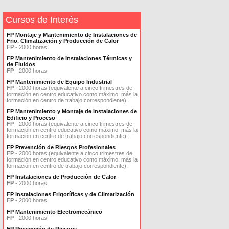
Cursos de Interés
FP Montaje y Mantenimiento de Instalaciones de
Frio, Climatización y Producción de Calor
FP
- 2000 horas
FP Mantenimiento de Instalaciones Térmicas y
de Fluidos
FP
- 2000 horas
FP Mantenimiento de Equipo Industrial
FP
- 2000 horas (equivalente a cinco trimestres de
formación en centro educativo como máximo, más la
formación en centro de trabajo correspondiente).
FP Mantenimiento y Montaje de Instalaciones de
Edificio y Proceso
FP
- 2000 horas (equivalente a cinco trimestres de
formación en centro educativo como máximo, más la
formación en centro de trabajo correspondiente).
FP Prevención de Riesgos Profesionales
FP
- 2000 horas (equivalente a cinco trimestres de
formación en centro educativo como máximo, más la
formación en centro de trabajo correspondiente).
FP Instalaciones de Producción de Calor
FP
- 2000 horas
FP Instalaciones Frigoríficas y de Climatización
FP
- 2000 horas
FP Mantenimiento Electromecánico
FP
- 2000 horas