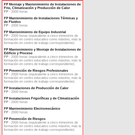
FP Montaje y Mantenimiento de Instalaciones de
Frio, Climatización y Producción de Calor
FP
- 2000 horas
FP Mantenimiento de Instalaciones Térmicas y
de Fluidos
FP
- 2000 horas
FP Mantenimiento de Equipo Industrial
FP
- 2000 horas (equivalente a cinco trimestres de
formación en centro educativo como máximo, más la
formación en centro de trabajo correspondiente).
FP Mantenimiento y Montaje de Instalaciones de
Edificio y Proceso
FP
- 2000 horas (equivalente a cinco trimestres de
formación en centro educativo como máximo, más la
formación en centro de trabajo correspondiente).
FP Prevención de Riesgos Profesionales
FP
- 2000 horas (equivalente a cinco trimestres de
formación en centro educativo como máximo, más la
formación en centro de trabajo correspondiente).
FP Instalaciones de Producción de Calor
FP
- 2000 horas
FP Instalaciones Frigoríficas y de Climatización
FP
- 2000 horas
FP Mantenimiento Electromecánico
FP
- 2000 horas
FP Prevención de Riesgos
FP
- 2000 horas (equivalente a cinco trimestres de
formación en centro educativo como máximo, más la
formación en centro de trabajo correspondiente).