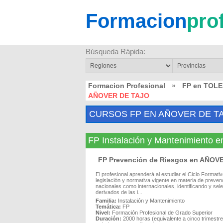
Formacion
pro
Búsqueda Rápida:
Formacion Profesional
»
FP en TOL
AÑOVER DE TAJO
CURSOS FP EN AÑOVER DE T
FP Instalación y Mantenimient
FP Prevención de Riesgos en AÑOV
El profesional aprenderá al estudiar el Ciclo Formati
legislación y normativa vigente en materia de preven
nacionales como internacionales, identificando y sele
derivados de las i...
Familia:
Instalación y Mantenimiento
Temática:
FP
Nivel:
Formación Profesional de Grado Superior
Duración:
2000 horas (equivalente a cinco trimest