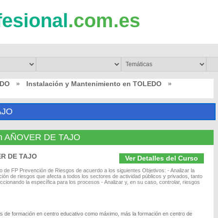
fesional
.com.es
EDO
»
Instalación y Mantenimiento en TOLEDO
»
AJO
o en AÑOVER DE TAJO
ER DE TAJO
Ver Detalles del Curso
vo de FP Prevención de Riesgos de acuerdo a los siguientes Objetivos: - Analizar la
ción de riesgos que afecta a todos los sectores de actividad públicos y privados, tanto
ccionando la específica para los procesos - Analizar y, en su caso, controlar, riesgos
res de formación en centro educativo como máximo, más la formación en centro de