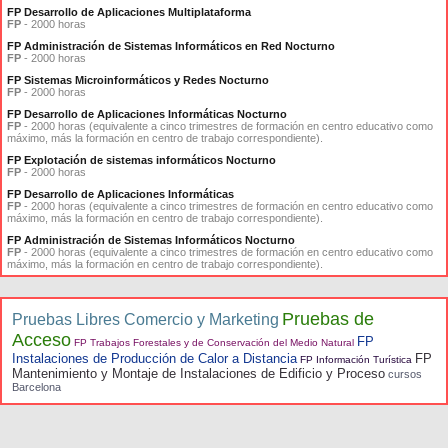
FP Desarrollo de Aplicaciones Multiplataforma
FP
- 2000 horas
FP Administración de Sistemas Informáticos en Red Nocturno
FP
- 2000 horas
FP Sistemas Microinformáticos y Redes Nocturno
FP
- 2000 horas
FP Desarrollo de Aplicaciones Informáticas Nocturno
FP
- 2000 horas (equivalente a cinco trimestres de formación en centro educativo como
máximo, más la formación en centro de trabajo correspondiente).
FP Explotación de sistemas informáticos Nocturno
FP
- 2000 horas
FP Desarrollo de Aplicaciones Informáticas
FP
- 2000 horas (equivalente a cinco trimestres de formación en centro educativo como
máximo, más la formación en centro de trabajo correspondiente).
FP Administración de Sistemas Informáticos Nocturno
FP
- 2000 horas (equivalente a cinco trimestres de formación en centro educativo como
máximo, más la formación en centro de trabajo correspondiente).
Pruebas de
Pruebas Libres Comercio y Marketing
Acceso
FP
FP Trabajos Forestales y de Conservación del Medio Natural
Instalaciones de Producción de Calor a Distancia
FP
FP Información Turística
Mantenimiento y Montaje de Instalaciones de Edificio y Proceso
cursos
Barcelona