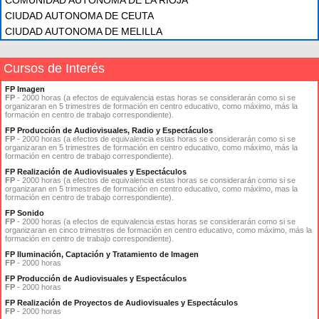
COMUNIDAD AUTÓNOMA DE LA RIOJA
CIUDAD AUTONOMA DE CEUTA
CIUDAD AUTONOMA DE MELILLA
Cursos de Interés
FP Imagen
FP
- 2000 horas (a efectos de equivalencia estas horas se considerarán como si se
organizaran en 5 trimestres de formación en centro educativo, como máximo, más la
formación en centro de trabajo correspondiente).
FP Producción de Audiovisuales, Radio y Espectáculos
FP
- 2000 horas (a efectos de equivalencia estas horas se considerarán como si se
organizaran en 5 trimestres de formación en centro educativo, como máximo, más la
formación en centro de trabajo correspondiente).
FP Realización de Audiovisuales y Espectáculos
FP
- 2000 horas (a efectos de equivalencia estas horas se considerarán como si se
organizaran en 5 trimestres de formación en centro educativo, como máximo, mas la
formación en centro de trabajo correspondiente).
FP Sonido
FP
- 2000 horas (a efectos de equivalencia estas horas se considerarán como si se
organizaran en cinco trimestres de formación en centro educativo, como máximo, más la
formación en centro de trabajo correspondiente).
FP Iluminación, Captación y Tratamiento de Imagen
FP
- 2000 horas
FP Producción de Audiovisuales y Espectáculos
FP
- 2000 horas
FP Realización de Proyectos de Audiovisuales y Espectáculos
FP
- 2000 horas