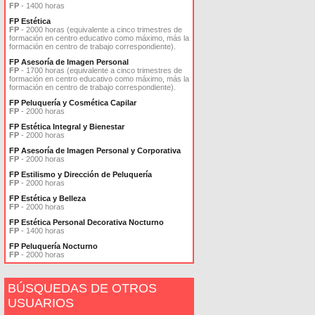
FP
- 1400 horas
FP Estética
FP
- 2000 horas (equivalente a cinco trimestres de
formación en centro educativo como máximo, más la
formación en centro de trabajo correspondiente).
FP Asesoría de Imagen Personal
FP
- 1700 horas (equivalente a cinco trimestres de
formación en centro educativo como máximo, más la
formación en centro de trabajo correspondiente).
FP Peluquería y Cosmética Capilar
FP
- 2000 horas
FP Estética Integral y Bienestar
FP
- 2000 horas
FP Asesoría de Imagen Personal y Corporativa
FP
- 2000 horas
FP Estilismo y Dirección de Peluquería
FP
- 2000 horas
FP Estética y Belleza
FP
- 2000 horas
FP Estética Personal Decorativa Nocturno
FP
- 1400 horas
FP Peluquería Nocturno
FP
- 2000 horas
BÚSQUEDAS DE OTROS
USUARIOS