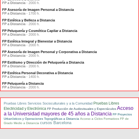
FP a Distancia
- 2000 h.
FP Asesoría de Imagen Personal a Distancia
FP a Distancia
- 1700 h.
FP Estética y Belleza a Distancia
FP a Distancia
- 2000 h.
FP Peluquería y Cosmética Capilar a Distancia
FP a Distancia
- 2000 h.
FP Estética Integral y Bienestar a Distancia
FP a Distancia
- 2000 h.
FP Asesoría de Imagen Personal y Corporativa a Distancia
FP a Distancia
- 2000 h.
FP Estilismo y Dirección de Peluquería a Distancia
FP a Distancia
- 2000 h.
FP Estética Personal Decorativa a Distancia
FP a Distancia
- 1400 h.
FP Peluquería a Distancia
FP a Distancia
- 2000 h.
Pruebas Libres
Pruebas Libres Servicios Socioculturales y a la Comunidad
Acceso
Electricidad y Electrónica
FP Producción de Audiovisuales y Espectáculos
a la Universidad mayores de 45 años a Distancia
FP Proyectos
Urbanísticos y Operaciones Topográficas a Distancia
Acceso a Ciclos Formativos FP de
cursos Barcelona
Grado Medio a Distancia