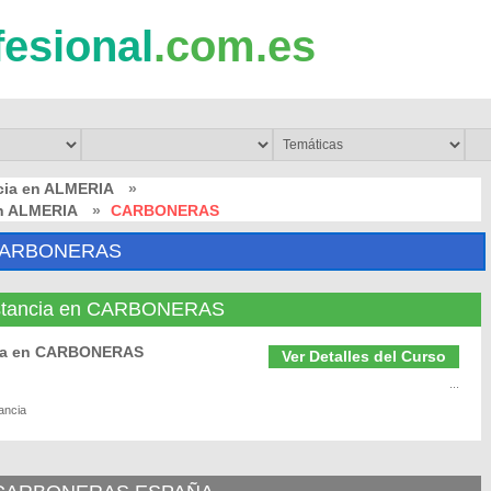
fesional
.com.es
cia en ALMERIA
»
en ALMERIA
»
CARBONERAS
 CARBONERAS
Distancia en CARBONERAS
ncia en CARBONERAS
Ver Detalles del Curso
...
ancia