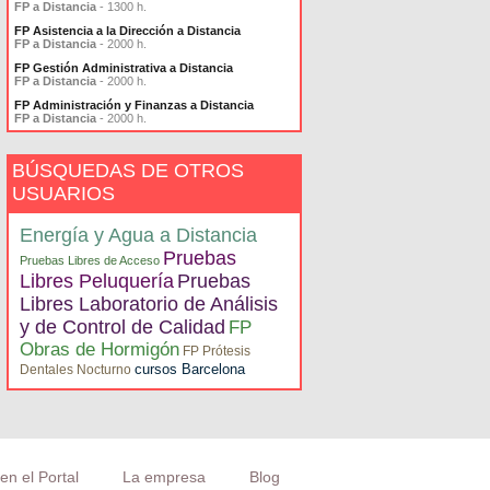
FP a Distancia
- 1300 h.
FP Asistencia a la Dirección a Distancia
FP a Distancia
- 2000 h.
FP Gestión Administrativa a Distancia
FP a Distancia
- 2000 h.
FP Administración y Finanzas a Distancia
FP a Distancia
- 2000 h.
BÚSQUEDAS DE OTROS
USUARIOS
Energía y Agua a Distancia
Pruebas
Pruebas Libres de Acceso
Libres Peluquería
Pruebas
Libres Laboratorio de Análisis
y de Control de Calidad
FP
Obras de Hormigón
FP Prótesis
cursos Barcelona
Dentales Nocturno
en el Portal
La empresa
Blog