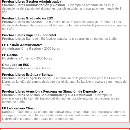
Pruebas Libres Gestión Administrativa
Pruebas Libres Administración y Gestión
- El tiempo de preparación es muy
dependiente del trabajo del alumno: es posible estudiar la preparación en menos de 1
año
Pruebas Libres Graduado en ESO
Pruebas Libres de Acceso
- La duración de la preparación para las Pruebas Libres
depende del tiempo dedicado por el alumno. Es factible estudiar la preparación en menos
de 1 año
Pruebas Libres Higiene Bucodental
Pruebas Libres Sanidad
- Es factible estudiar la preparación en menos de 1 año
FP Gestión Administrativa
Administración y Gestión
- 2000 horas
FP Cocina
Hostelería y Turismo
- 2000 horas
Graduado en ESO
Pruebas de Acceso
- 1400 horas
Pruebas Libres Estética y Belleza
Pruebas Libres Imagen Personal
- La duración de la preparación para las Pruebas
Libres es función del tiempo dedicado por el alumno. Es factible prepararse en menos de
1 año
Pruebas Libres Atención a Personas en Situación de Dependencia
Pruebas Libres Servicios Socioculturales y a la Comunidad
- El tiempo de
preparación es función del trabajo del alumno: es posible estudiar la preparación en
menos de 1 año
FP Laboratorio Clínico
Sanidad
- 2000 horas (a efectos de equivalencia, estas horas se considerarán como si
se organizara en cinco trimestres de formación en centro educativo, como máximo, más
la formación en centro de trabajo correspondiente).