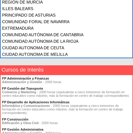
REGIÓN DE MURCIA
ILLES BALEARS
PRINCIPADO DE ASTURIAS
COMUNIDAD FORAL DE NAVARRA
EXTREMADURA
COMUNIDAD AUTÓNOMA DE CANTABRIA
COMUNIDAD AUTÓNOMA DE LA RIOJA
CIUDAD AUTONOMA DE CEUTA
CIUDAD AUTONOMA DE MELILLA
Cursos de Interés
FP Administración y Finanzas
Administración y Gestión
- 2000 horas
FP Gestión del Transporte
Comercio y Marketing
- 2000 horas (equivalente a cinco trimestres de formación en
centro educativo como máximo, más la formación en centro de trabajo correspondiente).
FP Desarrollo de Aplicaciones Informáticas
Informática y Comunicaciones
- 2000 horas (equivalente a cinco trimestres de
formación en centro educativo como máximo, más la formación en centro de trabajo
correspondiente).
FP Construcción
Edificación y Obra Civil
- 2000 horas
FP Gestión Administrativa
Administración y Gestión
- 2000 horas