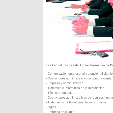
Las Asignaturas de esta
Acción Formativa de Gr
- Comunicación empresarial y atención al cliente
- Operaciones administrativas de compra -venta.
- Empresa y Administración.
- Tratamiento informático de la información.
- Técnicas contables.
- Operaciones administrativas de recursos huma
- Tratamiento de la documentación contable.
- Inglés.
- Empresa en el aula.