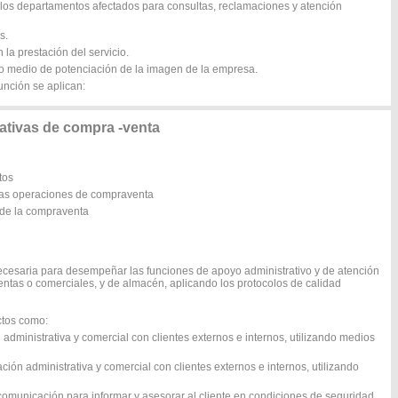
n los departamentos afectados para consultas, reclamaciones y atención
s.
 la prestación del servicio.
mo medio de potenciación de la imagen de la empresa.
unción se aplican:
tivas de compra -venta
tos
las operaciones de compraventa
s de la compraventa
ecesaria para desempeñar las funciones de apoyo administrativo y de atención
entas o comerciales, y de almacén, aplicando los protocolos de calidad
ctos como:
administrativa y comercial con clientes externos e internos, utilizando medios
ón administrativa y comercial con clientes externos e internos, utilizando
e comunicación para informar y asesorar al cliente en condiciones de seguridad.