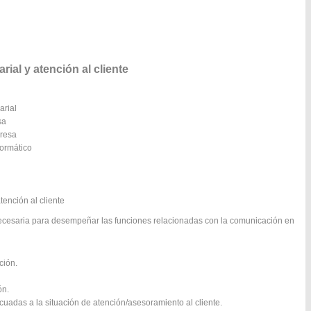
l y atención al cliente
arial
sa
presa
formático
tención al cliente
necesaria para desempeñar las funciones relacionadas con la comunicación en
ción.
ón.
uadas a la situación de atención/asesoramiento al cliente.