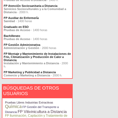
Pruebas de Acceso a Distancia
- 1400 h.
FP Atención Sociosanitaria a Distancia
Servicios Socioculturales y a la Comunidad a
Distancia
- 2000 h.
FP Auxiliar de Enfermería
Sanidad
- 1400 horas
Graduado en ESO
Pruebas de Acceso
- 1400 horas
Bachillerato
Pruebas de Acceso
- 1400 horas
FP Gestión Administrativa
Administración y Gestión
- 2000 horas
FP Montaje y Mantenimiento de Instalaciones de
Frio, Climatización y Producción de Calor a
Distancia
Instalación y Mantenimiento a Distancia
- 2000
h.
FP Marketing y Publicidad a Distancia
Comercio y Marketing a Distancia
- 2000 h.
BÚSQUEDAS DE OTROS
USUARIOS
Pruebas Libres Industrias Extractivas
Química
FP Gestión del Transporte a
FP Vitivinicultura a Distancia
Distancia
FP Iluminación, Captación y Tratamiento de