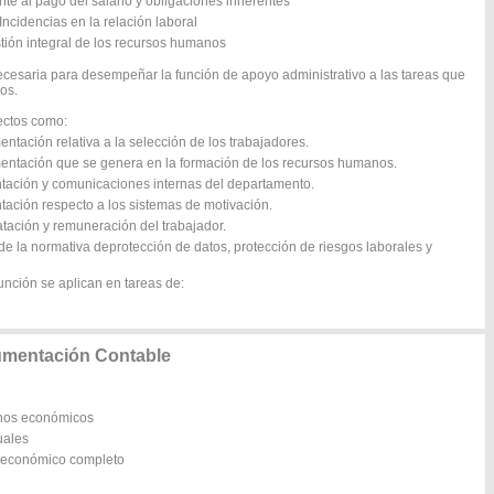
te al pago del salario y obligaciones inherentes
Incidencias en la relación laboral
tión integral de los recursos humanos
ecesaria para desempeñar la función de apoyo administrativo a las tareas que
os.
pectos como:
ntación relativa a la selección de los trabajadores.
mentación que se genera en la formación de los recursos humanos.
ntación y comunicaciones internas del departamento.
tación respecto a los sistemas de motivación.
atación y remuneración del trabajador.
e la normativa deprotección de datos, protección de riesgos laborales y
unción se aplican en tareas de:
umentación Contable
chos económicos
uales
o económico completo