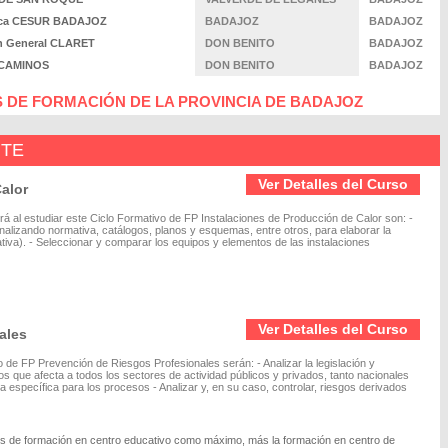
ífica CESUR BADAJOZ
BADAJOZ
BADAJOZ
en General CLARET
DON BENITO
BADAJOZ
O CAMINOS
DON BENITO
BADAJOZ
 DE FORMACIÓN DE LA PROVINCIA DE BADAJOZ
NTE
Ver Detalles del Curso
alor
á al estudiar este Ciclo Formativo de FP Instalaciones de Producción de Calor son: -
analizando normativa, catálogos, planos y esquemas, entre otros, para elaborar la
ativa). - Seleccionar y comparar los equipos y elementos de las instalaciones
Ver Detalles del Curso
ales
 de FP Prevención de Riesgos Profesionales serán: - Analizar la legislación y
s que afecta a todos los sectores de actividad públicos y privados, tanto nacionales
a específica para los procesos - Analizar y, en su caso, controlar, riesgos derivados
res de formación en centro educativo como máximo, más la formación en centro de