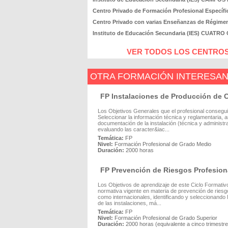
Centro Privado de Formación Profesional Espec
Centro Privado con varias Enseñanzas de Régim
Instituto de Educación Secundaria (IES) CUATR
VER TODOS LOS CENTROS
OTRA FORMACIÓN INTERESA
FP Instalaciones de Producción de C
Los Objetivos Generales que el profesional conseguir
Seleccionar la información técnica y reglamentaria, 
documentación de la instalación (técnica y administr
evaluando las caracter&iac...
Temática:
FP
Nivel:
Formación Profesional de Grado Medio
Duración:
2000 horas
FP Prevención de Riesgos Profesion
Los Objetivos de aprendizaje de este Ciclo Formativo
normativa vigente en materia de prevención de riesgo
como internacionales, identificando y seleccionando l
de las instalaciones, má...
Temática:
FP
Nivel:
Formación Profesional de Grado Superior
Duración:
2000 horas (equivalente a cinco trimest