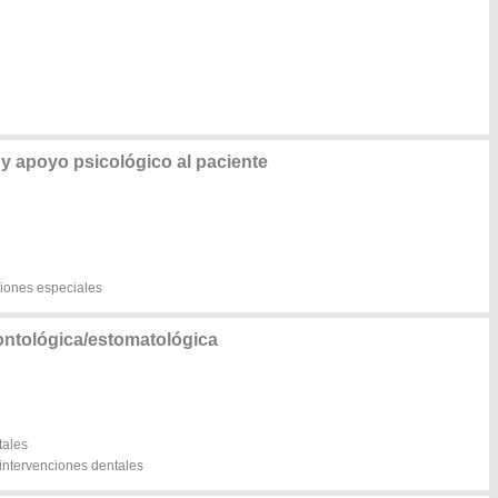
 apoyo psicológico al paciente
ciones especiales
ntológica/estomatológica
tales
intervenciones dentales