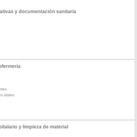
tivas y documentación sanitaria
nfermería
ntes
s vitales
alario y limpieza de material