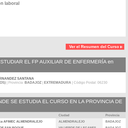
n laboral
Ver el Resumen del Curso
TUDIAR EL FP AUXILIAR DE ENFERMERÍA en
R.FERNANDEZ SANTANA
OS)
| Provincia:
BADAJOZ
|
EXTREMADURA
| Código Postal: 06230
E SE ESTUDIA EL CURSO EN LA PROVINCIA DE
Ciudad
Provincia
cífica AFIMEC ALMENDRALEJO
ALMENDRALEJO
BADAJOZ
OS DE SAN ROQUE
VALVERDE DE LEGANES
BADAJOZ