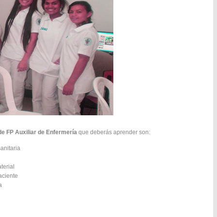
e FP Auxiliar de Enfermería
que deberás aprender son:
anitaria
terial
aciente
a