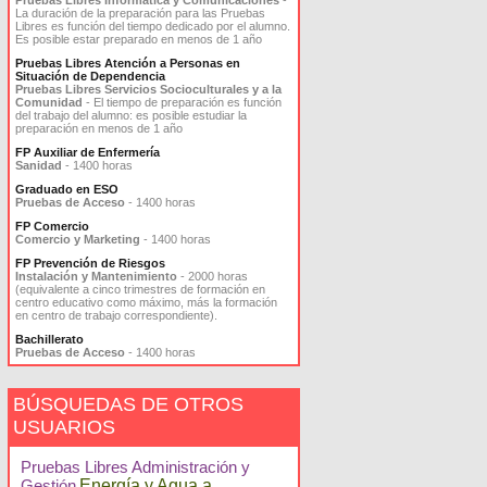
Pruebas Libres Informática y Comunicaciones
-
La duración de la preparación para las Pruebas
Libres es función del tiempo dedicado por el alumno.
Es posible estar preparado en menos de 1 año
Pruebas Libres Atención a Personas en
Situación de Dependencia
Pruebas Libres Servicios Socioculturales y a la
Comunidad
- El tiempo de preparación es función
del trabajo del alumno: es posible estudiar la
preparación en menos de 1 año
FP Auxiliar de Enfermería
Sanidad
- 1400 horas
Graduado en ESO
Pruebas de Acceso
- 1400 horas
FP Comercio
Comercio y Marketing
- 1400 horas
FP Prevención de Riesgos
Instalación y Mantenimiento
- 2000 horas
(equivalente a cinco trimestres de formación en
centro educativo como máximo, más la formación
en centro de trabajo correspondiente).
Bachillerato
Pruebas de Acceso
- 1400 horas
BÚSQUEDAS DE OTROS
USUARIOS
Pruebas Libres Administración y
Gestión
Energía y Agua a