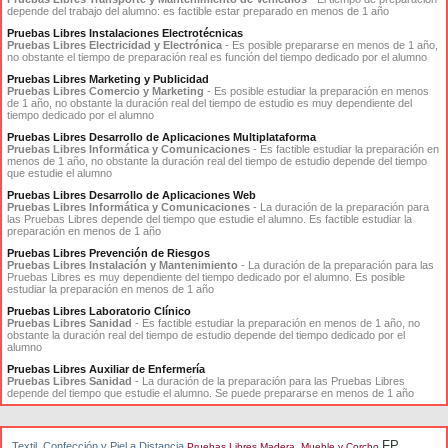
depende del trabajo del alumno: es factible estar preparado en menos de 1 año
Pruebas Libres Instalaciones Electrotécnicas
Pruebas Libres Electricidad y Electrónica
- Es posible prepararse en menos de 1 año,
no obstante el tiempo de preparación real es función del tiempo dedicado por el alumno
Pruebas Libres Marketing y Publicidad
Pruebas Libres Comercio y Marketing
- Es posible estudiar la preparación en menos
de 1 año, no obstante la duración real del tiempo de estudio es muy dependiente del
tiempo dedicado por el alumno
Pruebas Libres Desarrollo de Aplicaciones Multiplataforma
Pruebas Libres Informática y Comunicaciones
- Es factible estudiar la preparación en
menos de 1 año, no obstante la duración real del tiempo de estudio depende del tiempo
que estudie el alumno
Pruebas Libres Desarrollo de Aplicaciones Web
Pruebas Libres Informática y Comunicaciones
- La duración de la preparación para
las Pruebas Libres depende del tiempo que estudie el alumno. Es factible estudiar la
preparación en menos de 1 año
Pruebas Libres Prevención de Riesgos
Pruebas Libres Instalación y Mantenimiento
- La duración de la preparación para las
Pruebas Libres es muy dependiente del tiempo dedicado por el alumno. Es posible
estudiar la preparación en menos de 1 año
Pruebas Libres Laboratorio Clínico
Pruebas Libres Sanidad
- Es factible estudiar la preparación en menos de 1 año, no
obstante la duración real del tiempo de estudio depende del tiempo dedicado por el
alumno
Pruebas Libres Auxiliar de Enfermería
Pruebas Libres Sanidad
- La duración de la preparación para las Pruebas Libres
depende del tiempo que estudie el alumno. Se puede prepararse en menos de 1 año
FP
Textil, Confección y Piel a Distancia
Pruebas Libres Madera, Mueble y Corcho