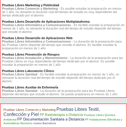
Pruebas Libres Marketing y Publicidad
Pruebas Libres Comercio y Marketing
- Es posible estudiar la preparación en menos
de 1 año, no obstante la duración real del tiempo de estudio es muy dependiente del
tiempo dedicado por el alumno
Pruebas Libres Desarrollo de Aplicaciones Multiplataforma
Pruebas Libres Informática y Comunicaciones
- Es factible estudiar la preparación en
menos de 1 año, no obstante la duración real del tiempo de estudio depende del tiempo
que estudie el alumno
Pruebas Libres Desarrollo de Aplicaciones Web
Pruebas Libres Informática y Comunicaciones
- La duración de la preparación para
las Pruebas Libres depende del tiempo que estudie el alumno. Es factible estudiar la
preparación en menos de 1 año
Pruebas Libres Prevención de Riesgos
Pruebas Libres Instalación y Mantenimiento
- La duración de la preparación para las
Pruebas Libres es muy dependiente del tiempo dedicado por el alumno. Es posible
estudiar la preparación en menos de 1 año
Pruebas Libres Laboratorio Clínico
Pruebas Libres Sanidad
- Es factible estudiar la preparación en menos de 1 año, no
obstante la duración real del tiempo de estudio depende del tiempo dedicado por el
alumno
Pruebas Libres Auxiliar de Enfermería
Pruebas Libres Sanidad
- La duración de la preparación para las Pruebas Libres
depende del tiempo que estudie el alumno. Se puede prepararse en menos de 1 año
Pruebas Libres Textil,
Pruebas Libres Comercio y Marketing
Confección y Piel
FP Radioterapia a Distancia
Pruebas Libres Química
FP Documentación Sanitaria a Distancia
Ambiental
FP Instalaciones Eléctricas y
Automáticas Nocturno
cursos Barcelona