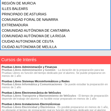
REGIÓN DE MURCIA
ILLES BALEARS
PRINCIPADO DE ASTURIAS
COMUNIDAD FORAL DE NAVARRA
EXTREMADURA
COMUNIDAD AUTÓNOMA DE CANTABRIA
COMUNIDAD AUTÓNOMA DE LA RIOJA
CIUDAD AUTONOMA DE CEUTA
CIUDAD AUTONOMA DE MELILLA
Cursos de Interés
Pruebas Libres Administración y Finanzas
Pruebas Libres Administración y Gestión
- La duración de la preparación para las
Pruebas Libres es función del tiempo dedicado por el alumno. Se puede prepararse en
menos de 1 año
Pruebas Libres Sistemas Microinformáticos y Redes
Pruebas Libres Informática y Comunicaciones
- Se puede estudiar la preparación en
menos de 1 año
Pruebas Libres Electromecánica de Vehículos
Pruebas Libres Transporte y Mantenimiento de Vehículos
- El tiempo de preparación
depende del trabajo del alumno: es factible estar preparado en menos de 1 año
Pruebas Libres Instalaciones Electrotécnicas
Pruebas Libres Electricidad y Electrónica
- Es posible prepararse en menos de 1 año,
no obstante el tiempo de preparación real es función del tiempo dedicado por el alumno