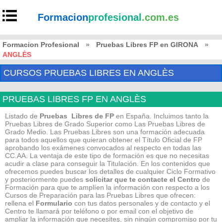
Formacion
profesional
.com.es
Formacion Profesional
»
Pruebas Libres FP en GIRONA
»
ANGLÈS
CURSOS PRUEBAS LIBRES EN ANGLÈS
PRUEBAS LIBRES FP EN ANGLÈS
Listado de
Pruebas Libres de FP
en España. Incluimos tanto la
Pruebas Libres de Grado Superior como Las Pruebas Libres de
Grado Medio. Las Pruebas Libres son una formación adecuada
para todos aquellos que quieran obtener el Título Oficial de FP
aprobando los exámenes convocados al respecto en todas las
CC.AA. La ventaja de este tipo de formación es que no necesitas
acudir a clase para conseguir la Titulación. En los contenidos que
ofrecemos puedes buscar los detalles de cualquier Ciclo Formativo
y posteriormente puedes
solicitar que te contacte el Centro
de
Formación para que te amplíen la información con respecto a los
Cursos de Preparación para las Pruebas Libres que ofrecen:
rellena el
Formulario
con tus datos personales y de contacto y el
Centro te llamará por teléfono o por email con el objetivo de
ampliar la información que necesites, sin ningún compromiso por tu