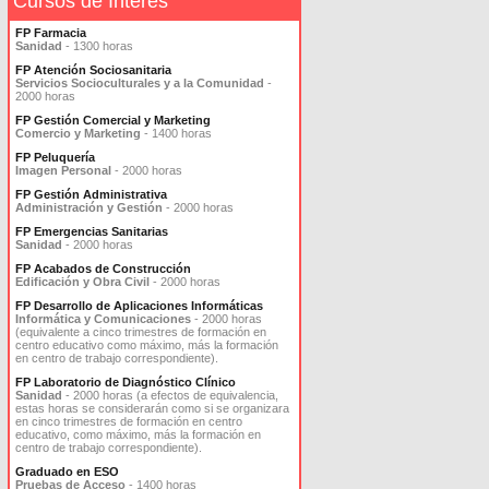
Cursos de Interés
FP Farmacia
Sanidad
- 1300 horas
FP Atención Sociosanitaria
Servicios Socioculturales y a la Comunidad
-
2000 horas
FP Gestión Comercial y Marketing
Comercio y Marketing
- 1400 horas
FP Peluquería
Imagen Personal
- 2000 horas
FP Gestión Administrativa
Administración y Gestión
- 2000 horas
FP Emergencias Sanitarias
Sanidad
- 2000 horas
FP Acabados de Construcción
Edificación y Obra Civil
- 2000 horas
FP Desarrollo de Aplicaciones Informáticas
Informática y Comunicaciones
- 2000 horas
(equivalente a cinco trimestres de formación en
centro educativo como máximo, más la formación
en centro de trabajo correspondiente).
FP Laboratorio de Diagnóstico Clínico
Sanidad
- 2000 horas (a efectos de equivalencia,
estas horas se considerarán como si se organizara
en cinco trimestres de formación en centro
educativo, como máximo, más la formación en
centro de trabajo correspondiente).
Graduado en ESO
Pruebas de Acceso
- 1400 horas