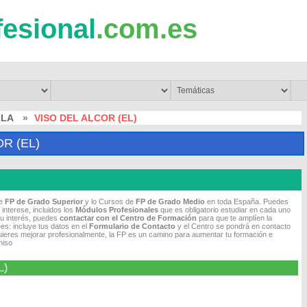
fesional
.com.es
LLA
»
VISO DEL ALCOR (EL)
R (EL)
de
FP de Grado Superior
y lo Cursos de
FP de Grado Medio
en toda España. Puedes
 interese, incluidos los
Módulos Profesionales
que es obligatorio estudiar en cada uno
tu interés, puedes
contactar con el Centro de Formación
para que te amplíen la
es: incluye tus datos en el
Formulario de Contacto
y el Centro se pondrá en contacto
quieres mejorar profesionalmente, la FP es un camino para aumentar tu formación e
miso
L)