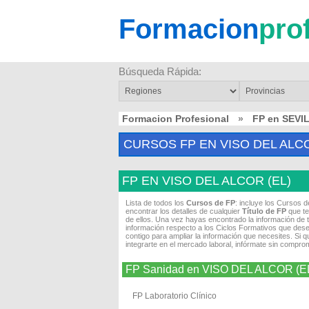
Formacion
pro
Búsqueda Rápida:
Formacion Profesional
»
FP en SEVI
CURSOS FP EN VISO DEL ALCO
FP EN VISO DEL ALCOR (EL)
Lista de todos los
Cursos de FP
: incluye los Cursos 
encontrar los detalles de cualquier
Título de FP
que te
de ellos. Una vez hayas encontrado la información de 
información respecto a los Ciclos Formativos que dese
contigo para ampliar la información que necesites. Si 
integrarte en el mercado laboral, infórmate sin compro
FP Sanidad en VISO DEL ALCOR (E
FP Laboratorio Clínico