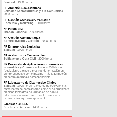
Sanidad
- 1300 horas
FP Atención Sociosanitaria
Servicios Socioculturales y a la Comunidad
-
2000 horas
FP Gestión Comercial y Marketing
Comercio y Marketing
- 1400 horas
FP Peluquería
Imagen Personal
- 2000 horas
FP Gestión Administrativa
Administración y Gestión
- 2000 horas
FP Emergencias Sanitarias
Sanidad
- 2000 horas
FP Acabados de Construcción
Edificación y Obra Civil
- 2000 horas
FP Desarrollo de Aplicaciones Informáticas
Informática y Comunicaciones
- 2000 horas
(equivalente a cinco trimestres de formación en
centro educativo como máximo, más la formación
en centro de trabajo correspondiente).
FP Laboratorio de Diagnóstico Clínico
Sanidad
- 2000 horas (a efectos de equivalencia,
estas horas se considerarán como si se organizara
en cinco trimestres de formación en centro
educativo, como máximo, más la formación en
centro de trabajo correspondiente).
Graduado en ESO
Pruebas de Acceso
- 1400 horas