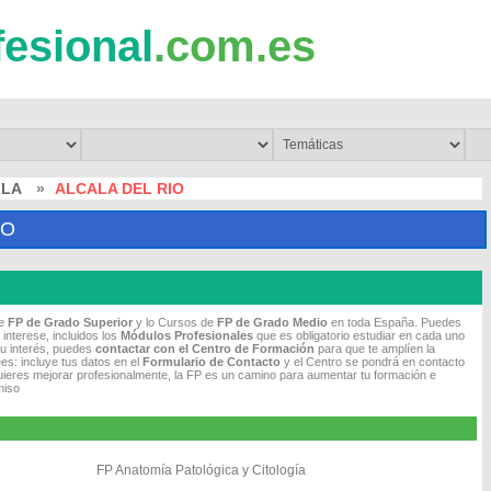
fesional
.com.es
LLA
»
ALCALA DEL RIO
IO
de
FP de Grado Superior
y lo Cursos de
FP de Grado Medio
en toda España. Puedes
 interese, incluidos los
Módulos Profesionales
que es obligatorio estudiar en cada uno
tu interés, puedes
contactar con el Centro de Formación
para que te amplíen la
es: incluye tus datos en el
Formulario de Contacto
y el Centro se pondrá en contacto
quieres mejorar profesionalmente, la FP es un camino para aumentar tu formación e
miso
FP Anatomía Patológica y Citología