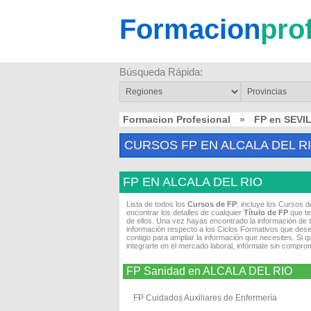
Formacion
pro
Búsqueda Rápida:
Formacion Profesional
»
FP en SEVI
CURSOS FP EN ALCALA DEL R
FP EN ALCALA DEL RIO
Lista de todos los
Cursos de FP
: incluye los Cursos 
encontrar los detalles de cualquier
Título de FP
que te
de ellos. Una vez hayas encontrado la información de 
información respecto a los Ciclos Formativos que dese
contigo para ampliar la información que necesites. Si 
integrarte en el mercado laboral, infórmate sin compro
FP Sanidad en ALCALA DEL RIO
FP Cuidados Auxiliares de Enfermería