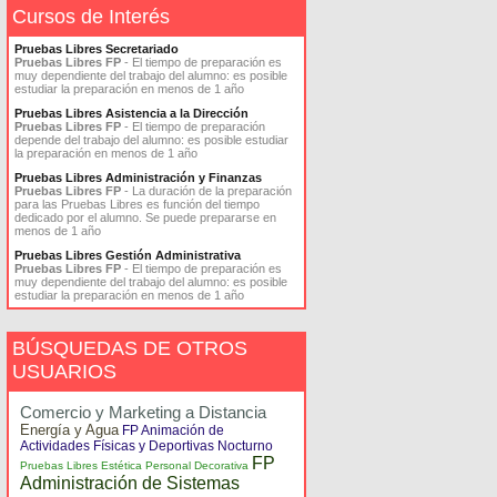
Cursos de Interés
Pruebas Libres Secretariado
Pruebas Libres FP
- El tiempo de preparación es
muy dependiente del trabajo del alumno: es posible
estudiar la preparación en menos de 1 año
Pruebas Libres Asistencia a la Dirección
Pruebas Libres FP
- El tiempo de preparación
depende del trabajo del alumno: es posible estudiar
la preparación en menos de 1 año
Pruebas Libres Administración y Finanzas
Pruebas Libres FP
- La duración de la preparación
para las Pruebas Libres es función del tiempo
dedicado por el alumno. Se puede prepararse en
menos de 1 año
Pruebas Libres Gestión Administrativa
Pruebas Libres FP
- El tiempo de preparación es
muy dependiente del trabajo del alumno: es posible
estudiar la preparación en menos de 1 año
BÚSQUEDAS DE OTROS
USUARIOS
Comercio y Marketing a Distancia
Energía y Agua
FP Animación de
Actividades Físicas y Deportivas Nocturno
FP
Pruebas Libres Estética Personal Decorativa
Administración de Sistemas