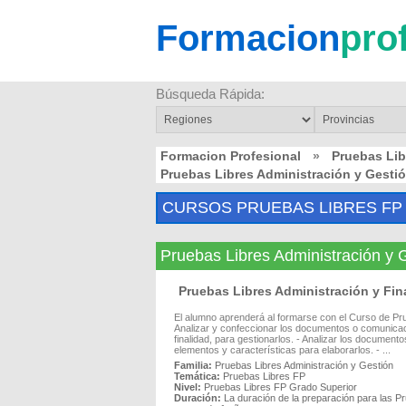
Formacion
pro
Búsqueda Rápida:
Formacion Profesional
»
Pruebas Li
Pruebas Libres Administración y Gest
CURSOS PRUEBAS LIBRES FP
Pruebas Libres Administración 
Pruebas Libres Administración y F
El alumno aprenderá al formarse con el Curso de Pru
Analizar y confeccionar los documentos o comunicacio
finalidad, para gestionarlos. - Analizar los documen
elementos y características para elaborarlos. - ...
Familia:
Pruebas Libres Administración y Gestión
Temática:
Pruebas Libres FP
Nivel:
Pruebas Libres FP Grado Superior
Duración:
La duración de la preparación para las P