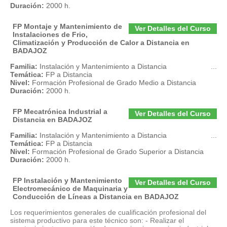
Duración:
2000 h.
FP Montaje y Mantenimiento de
Ver Detalles del Curso
Instalaciones de Frio,
Climatización y Producción de Calor a Distancia en
BADAJOZ
Familia:
Instalación y Mantenimiento a Distancia
...
Temática:
FP a Distancia
Nivel:
Formación Profesional de Grado Medio a Distancia
Duración:
2000 h.
FP Mecatrónica Industrial a
Ver Detalles del Curso
Distancia en BADAJOZ
Familia:
Instalación y Mantenimiento a Distancia
...
Temática:
FP a Distancia
Nivel:
Formación Profesional de Grado Superior a Distancia
Duración:
2000 h.
FP Instalación y Mantenimiento
Ver Detalles del Curso
Electromecánico de Maquinaria y
Conducción de Líneas a Distancia en BADAJOZ
Los requerimientos generales de cualificación profesional del
sistema productivo para este técnico son: - Realizar el