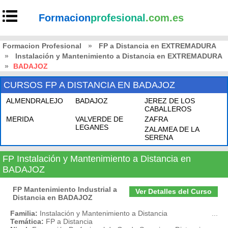
Formacion
profesional
.com.es
Formacion Profesional
»
FP a Distancia en EXTREMADURA
»
Instalación y Mantenimiento a Distancia en EXTREMADURA
»
BADAJOZ
CURSOS FP A DISTANCIA EN BADAJOZ
ALMENDRALEJO
BADAJOZ
JEREZ DE LOS
CABALLEROS
MERIDA
VALVERDE DE
ZAFRA
LEGANES
ZALAMEA DE LA
SERENA
FP Instalación y Mantenimiento a Distancia en
BADAJOZ
FP Mantenimiento Industrial a
Ver Detalles del Curso
Distancia en BADAJOZ
Familia:
Instalación y Mantenimiento a Distancia
...
Temática:
FP a Distancia