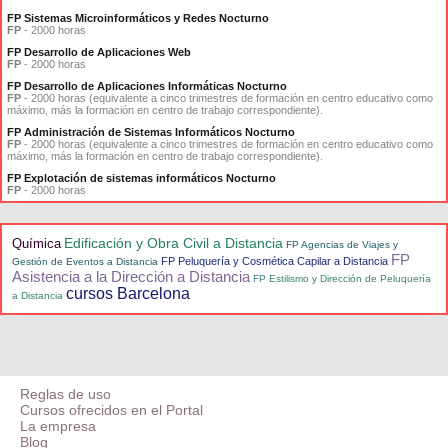
FP Sistemas Microinformáticos y Redes Nocturno
FP
- 2000 horas
FP Desarrollo de Aplicaciones Web
FP
- 2000 horas
FP Desarrollo de Aplicaciones Informáticas Nocturno
FP
- 2000 horas (equivalente a cinco trimestres de formación en centro educativo como
máximo, más la formación en centro de trabajo correspondiente).
FP Administración de Sistemas Informáticos Nocturno
FP
- 2000 horas (equivalente a cinco trimestres de formación en centro educativo como
máximo, más la formación en centro de trabajo correspondiente).
FP Explotación de sistemas informáticos Nocturno
FP
- 2000 horas
Edificación y Obra Civil a Distancia
Química
FP Agencias de Viajes y
FP
FP Peluquería y Cosmética Capilar a Distancia
Gestión de Eventos a Distancia
Asistencia a la Dirección a Distancia
FP Estilismo y Dirección de Peluquería
cursos Barcelona
a Distancia
Reglas de uso
Cursos ofrecidos en el Portal
La empresa
Blog