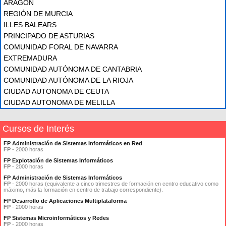
ARAGÓN
REGIÓN DE MURCIA
ILLES BALEARS
PRINCIPADO DE ASTURIAS
COMUNIDAD FORAL DE NAVARRA
EXTREMADURA
COMUNIDAD AUTÓNOMA DE CANTABRIA
COMUNIDAD AUTÓNOMA DE LA RIOJA
CIUDAD AUTONOMA DE CEUTA
CIUDAD AUTONOMA DE MELILLA
Cursos de Interés
FP Administración de Sistemas Informáticos en Red
FP
- 2000 horas
FP Explotación de Sistemas Informáticos
FP
- 2000 horas
FP Administración de Sistemas Informáticos
FP
- 2000 horas (equivalente a cinco trimestres de formación en centro educativo como
máximo, más la formación en centro de trabajo correspondiente).
FP Desarrollo de Aplicaciones Multiplataforma
FP
- 2000 horas
FP Sistemas Microinformáticos y Redes
FP
- 2000 horas