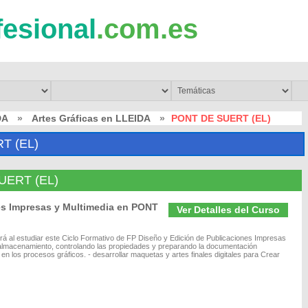
fesional
.com.es
DA
»
Artes Gráficas en LLEIDA
»
PONT DE SUERT (EL)
T (EL)
SUERT (EL)
es Impresas y Multimedia en PONT
Ver Detalles del Curso
rá al estudiar este Ciclo Formativo de FP Diseño y Edición de Publicaciones Impresas
 y almacenamiento, controlando las propiedades y preparando la documentación
en los procesos gráficos. - desarrollar maquetas y artes finales digitales para Crear